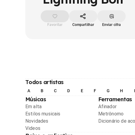
Favoritar
Compartilhar
Enviar cifra
Todos artistas
A
B
C
D
E
F
G
H
Músicas
Ferramentas
Em alta
Afinador
Estilos musicais
Metrônomo
Novidades
Dicionário de ac
Videos