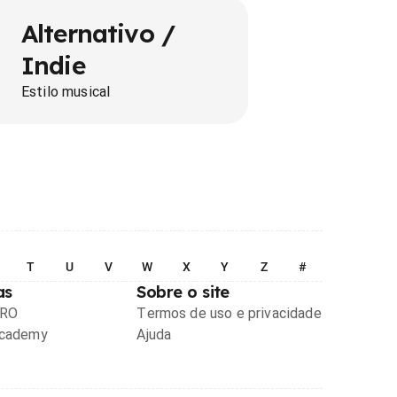
Alternativo /
Indie
Estilo musical
T
U
V
W
X
Y
Z
#
as
Sobre o site
PRO
Termos de uso e privacidade
Academy
Ajuda