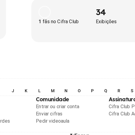
34
1
fãs no Cifra Club
Exibições
I
J
K
L
M
N
O
P
Q
R
S
Comunidade
Assinatur
Entrar ou criar conta
Cifra Club 
Enviar cifras
Cifra Club 
ordes
Pedir videoaula