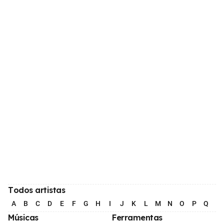
Todos artistas
A
B
C
D
E
F
G
H
I
J
K
L
M
N
O
P
Q
R
Músicas
Ferramentas