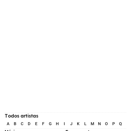
Todos artistas
A
B
C
D
E
F
G
H
I
J
K
L
M
N
O
P
Q
R