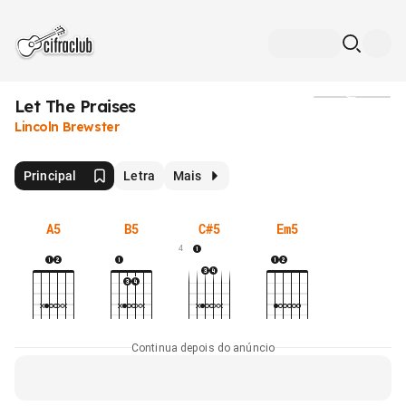
Let The Praises
Mídia
Lincoln Brewster
Principal
Letra
Mais
A5
B5
C#5
Em5
4
Continua depois do anúncio