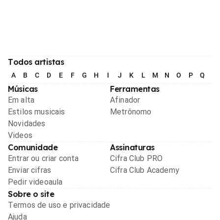
Todos artistas
A
B
C
D
E
F
G
H
I
J
K
L
M
N
O
P
Q
R
Músicas
Ferramentas
Em alta
Afinador
Estilos musicais
Metrônomo
Novidades
Videos
Comunidade
Assinaturas
Entrar ou criar conta
Cifra Club PRO
Enviar cifras
Cifra Club Academy
Pedir videoaula
Sobre o site
Termos de uso e privacidade
Ajuda