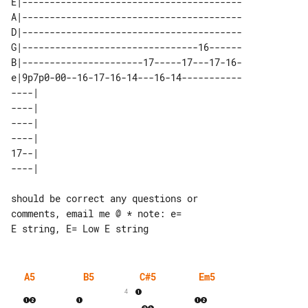
E|----------------------------------------

A|----------------------------------------

D|----------------------------------------

G|--------------------------------16------

B|----------------------17-----17---17-16-

e|9p7p0-00--16-17-16-14---16-14-----------

----| 

----| 

----| 

----| 

17--| 

should be correct any questions or 

comments, email me @ * note: e=

A5
B5
C#5
Em5
4