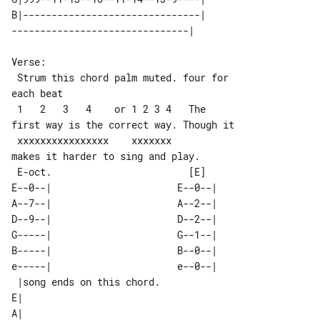
B|-------------------------------| 

Verse:

 Strum this chord palm muted. four for 

each beat

 1   2   3   4    or 1 2 3 4   The 

first way is the correct way. Though it

 xxxxxxxxxxxxxxxx    xxxxxxx       

 E-oct.                        [E]  

E--0--|                      E--0--|

A--7--|                      A--2--|

D--9--|                      D--2--|

G-----|                      G--1--|

B-----|                      B--0--|

e-----|                      e--0--|

 |song ends on this chord. 

E|                         

A|                         
