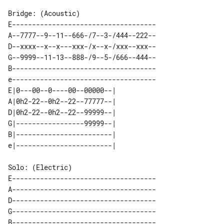
E------------------------------------

A--7777--9--11--666-/7--3-/444--222--

D--xxxx--x--x---xxx-/x--x-/xxx--xxx--

G--9999--11-13--888-/9--5-/666--444--

B------------------------------------

e------------------------------------

E|0---00--0----00--00000--| 

A|0h2-22--0h2--22--77777--| 

D|0h2-22--0h2--22--99999--| 

G|-----------------99999--| 

B|------------------------| 

E------------------------------------

A------------------------------------

D------------------------------------

G------------------------------------

B------------------------------------
