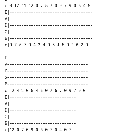
e-0-12-11-12-0-7-5-7-0-9-7-9-0-5-4-5-

E|-----------------------------------| 

A|-----------------------------------| 

D|-----------------------------------| 

G|-----------------------------------| 

B|-----------------------------------| 

E----------------------------------

A----------------------------------

D----------------------------------

G----------------------------------

B----------------------------------

e--2-4-2-0-5-4-5-0-7-5-7-0-9-7-9-0-

E|----------------------------| 

A|----------------------------| 

D|----------------------------| 

G|----------------------------| 

B|----------------------------| 
