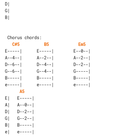
D|                         

G|                         

B|                         

 Chorus chords:

C#5
B5
Em5
E-----|      E-----|        E--0--|  

A--4--|      A--2--|        A--2--|  

D--6--|      D--4--|        D--2--|  

G--6--|      G--4--|        G-----|  

B-----|      B-----|        B-----|  

e-----|      e-----|        e-----|  

A5
E|   E-----| 

A|   A--0--| 

D|   D--2--| 

G|   G--2--| 

B|   B-----| 
