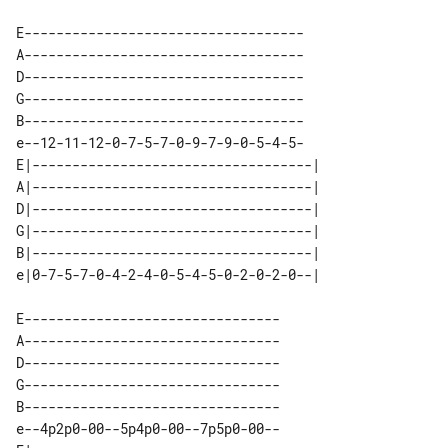
E-----------------------------------

A-----------------------------------

D-----------------------------------

G-----------------------------------

B-----------------------------------

e--12-11-12-0-7-5-7-0-9-7-9-0-5-4-5-

E|-----------------------------------| 

A|-----------------------------------| 

D|-----------------------------------| 

G|-----------------------------------| 

B|-----------------------------------| 

E--------------------------------

A--------------------------------

D--------------------------------

G--------------------------------

B--------------------------------

e--4p2p0-00--5p4p0-00--7p5p0-00--
