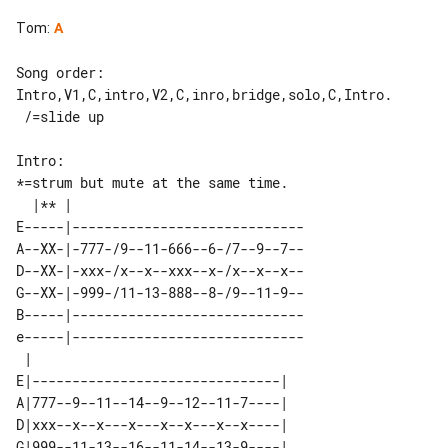
Tom
:
A
Song order: 

Intro,V1,C,intro,V2,C,inro,bridge,solo,C,Intro.

 /=slide up

*=strum but mute at the same time.

  |** |                             

E-----|-----------------------------

A--XX-|-777-/9--11-666--6-/7--9--7--

D--XX-|-xxx-/x--x--xxx--x-/x--x--x--

G--XX-|-999-/11-13-888--8-/9--11-9--

B-----|-----------------------------

e-----|-----------------------------

 |                                 

E|-------------------------------| 

A|777--9--11--14--9--12--11-7----| 

D|xxx--x--x---x---x--x---x--x----| 

G|999--11-13--16--11-14--13-9----| 
