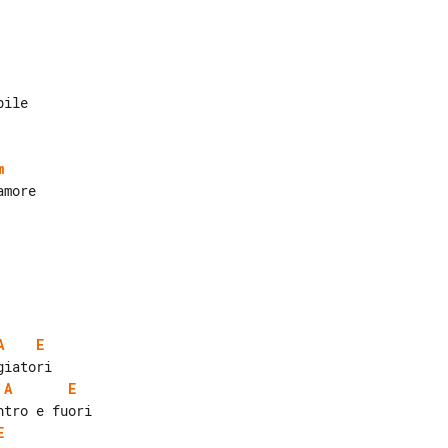
m
A
E
A
E
E