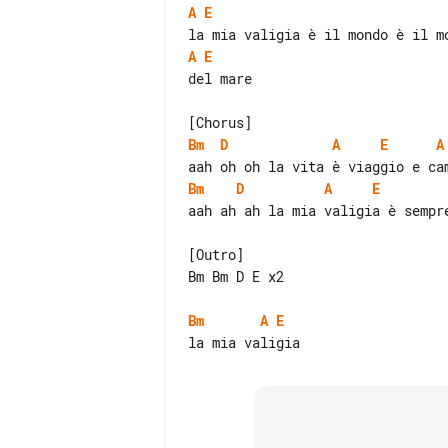
A
E
A
E
del mare

Bm
D
A
E
A
Bm
D
A
E
aah ah ah la mia valigia è sempre
[Outro]

Bm Bm D E x2

Bm
A
E