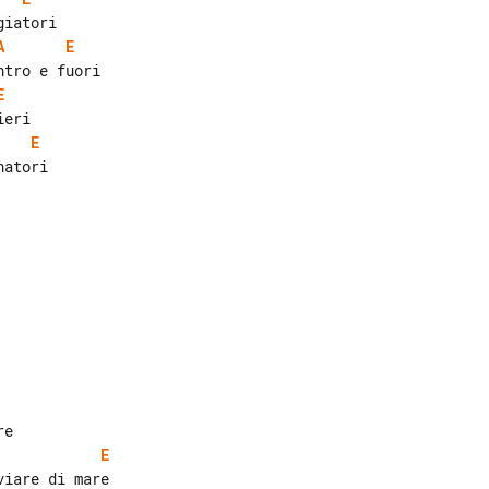
A
E
E
E
atori

E