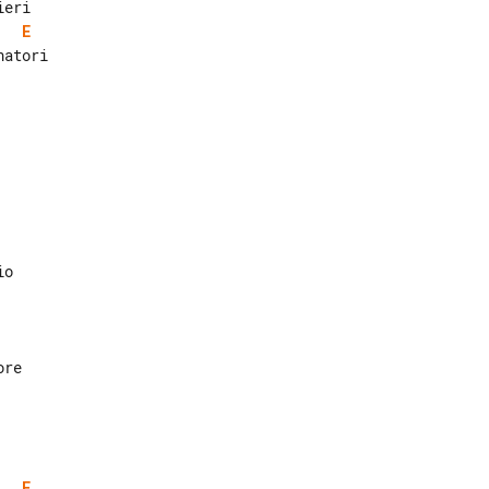
E
atori

E