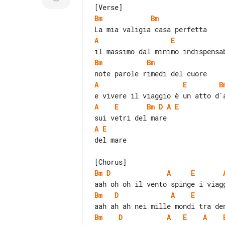
Bm
Bm
A
E
Bm
Bm
A
E
B
A
E
Bm
D
A
E
A
E
del mare

Bm
D
A
E
Bm
D
A
E
Bm
D
A
E
A