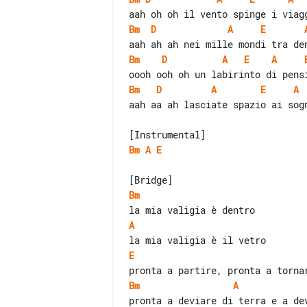
Bm
D
A
E
Bm
D
A
E
A
Bm
D
A
E
A
aah aa ah lasciate spazio ai sogn
Bm
A
E
Bm
A
E
Bm
A