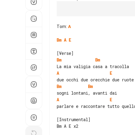
Tom
:
A
Bm
A
E
Bm
Bm
A
E
Bm
Bm
A
E
parlare e raccontare tutto quello
[Instrumental]

Bm A E x2
