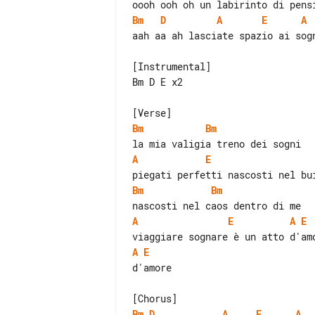
Bm
D
A
E
A
aah aa ah lasciate spazio ai sogn
[Instrumental]

Bm D E x2

Bm
Bm
A
E
Bm
Bm
A
E
A
E
A
E
d'amore

Bm
D
A
E
A