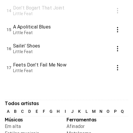
Don't Bogart That Joint
14
Little Feat
A Apolitical Blues
15
Little Feat
Sailin' Shoes
16
Little Feat
Feets Don't Fail Me Now
17
Little Feat
Todos artistas
A
B
C
D
E
F
G
H
I
J
K
L
M
N
O
P
Q
R
Músicas
Ferramentas
Em alta
Afinador