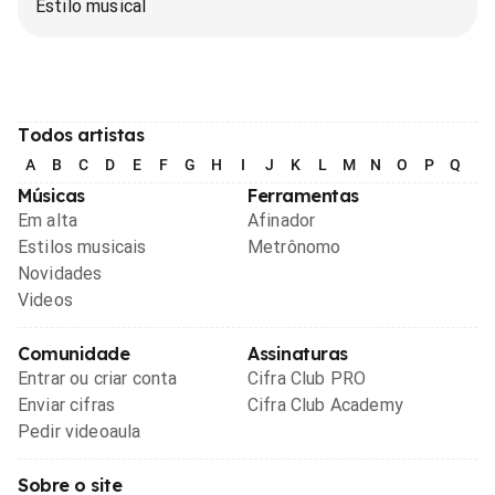
Estilo musical
Todos artistas
A
B
C
D
E
F
G
H
I
J
K
L
M
N
O
P
Q
R
Músicas
Ferramentas
Em alta
Afinador
Estilos musicais
Metrônomo
Novidades
Videos
Comunidade
Assinaturas
Entrar ou criar conta
Cifra Club PRO
Enviar cifras
Cifra Club Academy
Pedir videoaula
Sobre o site