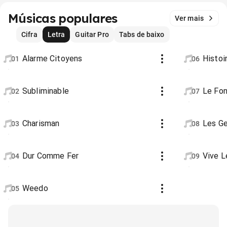
Músicas populares
Ver mais
Cifra
Letra
Guitar Pro
Tabs de baixo
Alarme Citoyens
Histoi
01
06
Subliminable
Le Fon
02
07
Charisman
Les G
03
08
Dur Comme Fer
Vive L
04
09
Weedo
05