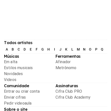
Todos artistas
A
B
C
D
E
F
G
H
I
J
K
L
M
N
O
P
Q
R
Músicas
Ferramentas
Em alta
Afinador
Estilos musicais
Metrônomo
Novidades
Videos
Comunidade
Assinaturas
Entrar ou criar conta
Cifra Club PRO
Enviar cifras
Cifra Club Academy
Pedir videoaula
Sobre o site