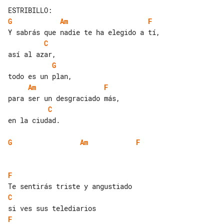
G
Am
F
C
G
Am
F
C
en la ciudad.

G
Am
F
F
C
F