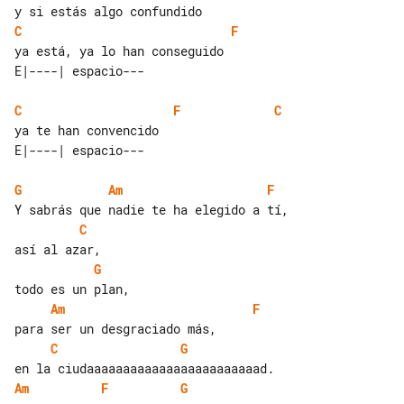
C
F
C
F
C
G
Am
F
C
G
Am
F
C
G
Am
F
G