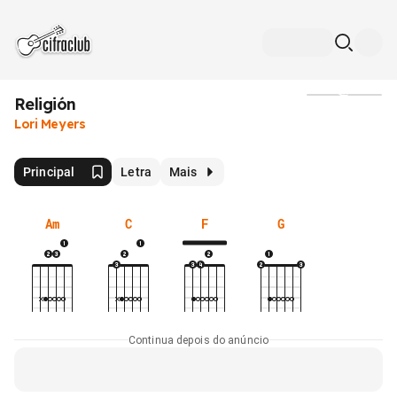
Religión
Mídia
Lori Meyers
Principal
Letra
Mais
Am
C
F
G
Continua depois do anúncio