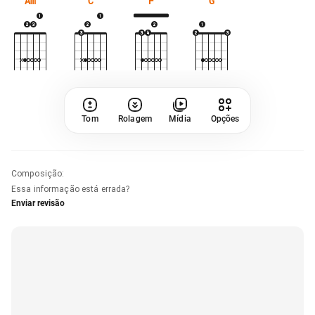
Am
C
F
G
Tom
Rolagem
Mídia
Opções
Composição
:
Essa informação está errada?
Enviar revisão