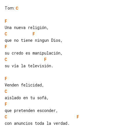
Tom
:
C
F
C
F
F
C
F
su vía la televisión.

F
C
F
C
F
con anuncios toda la verdad.
