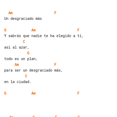
Am
F
Un desgraciado más

G
Am
F
C
G
Am
F
C
en la ciudad.

G
Am
F