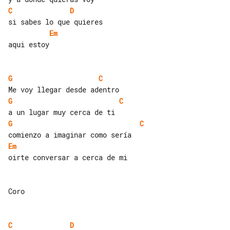
C
D
Em
aqui estoy

G
C
G
C
G
C
Em
oirte conversar a cerca de mi

Coro

C
D