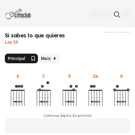
Si sabes lo que quieres
Mídia
Los 33
Principal
Mais
A
C
D
Em
G
Continua depois do anúncio