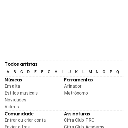
Todos artistas
A
B
C
D
E
F
G
H
I
J
K
L
M
N
O
P
Q
R
Músicas
Ferramentas
Em alta
Afinador
Estilos musicais
Metrônomo
Novidades
Videos
Comunidade
Assinaturas
Entrar ou criar conta
Cifra Club PRO
Enviar cifras
Cifra Club Academy