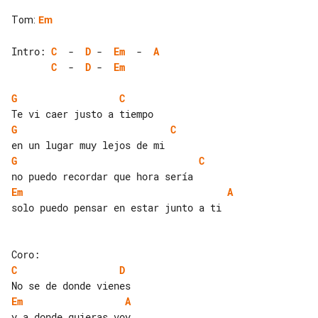
Tom
:
Em
Intro: 
C
  -  
D
 -  
Em
  -  
A
C
  -  
D
 -  
Em
G
C
G
C
G
C
Em
A
solo puedo pensar en estar junto a ti

C
D
Em
A