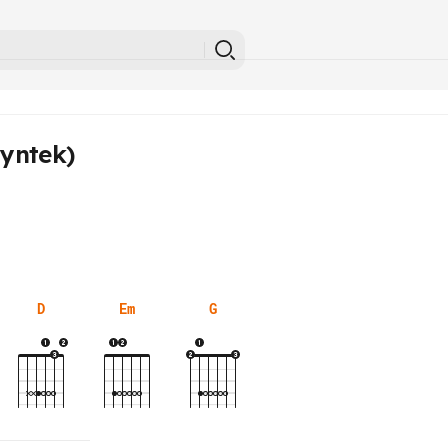
Syntek)
D
Em
G