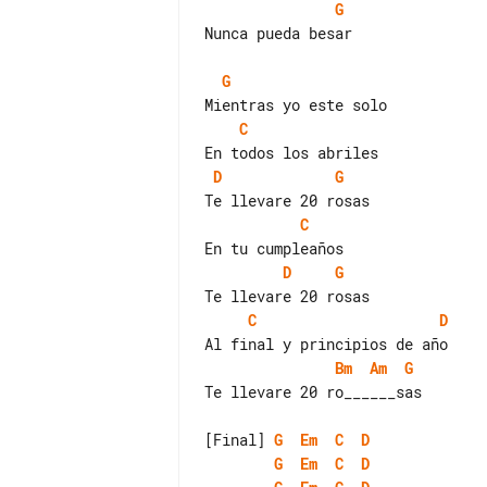
G
Nunca pueda besar

G
C
D
G
C
D
G
C
D
Bm
Am
G
Te llevare 20 ro______sas

[Final] 
G
Em
C
D
G
Em
C
D