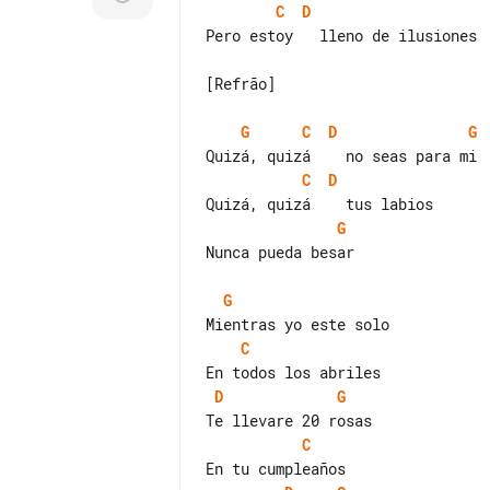
C
D
Pero estoy   lleno de ilusiones

[Refrão]

G
C
D
G
C
D
G
Nunca pueda besar

G
C
D
G
C