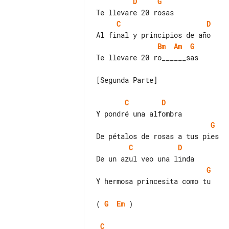
D
G
C
D
Bm
Am
G
Te llevare 20 ro______sas

[Segunda Parte]

C
D
G
C
D
G
Y hermosa princesita como tu

( 
G
Em
 )

C