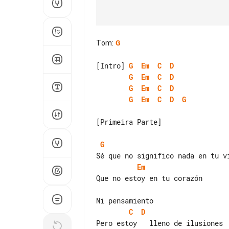
Tom
:
G
[Intro] 
G
Em
C
D
G
Em
C
D
G
Em
C
D
G
Em
C
D
G
[Primeira Parte]

G
Em
Que no estoy en tu corazón

C
D