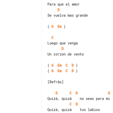
D
Se vuelva mas grande

( 
G
Em
 )

C
D
Un corzon de vento

( 
G
Em
C
D
( 
G
Em
C
D
 )

[Refrão]

G
C
D
G
C
D