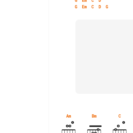
G
Em
C
D
G
Em
C
D
G
Am
Bm
C