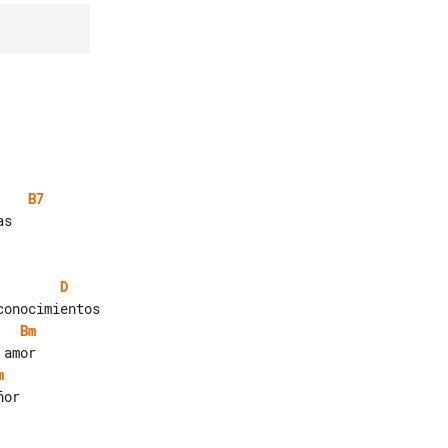
B7
D
Bm
m
or
