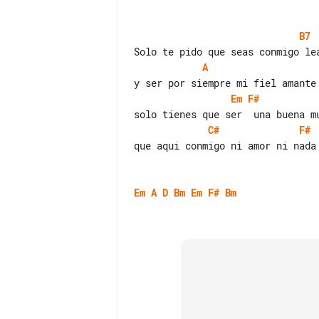
B7
A
Em
F#
C#
F#
que aqui conmigo ni amor ni nada 
Em
A
D
Bm
Em
F#
Bm