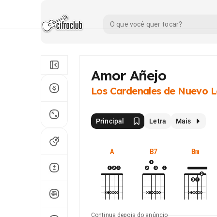
Amor Añejo
Los Cardenales de Nuevo 
Principal
Letra
Mais
A
B7
Bm
Continua depois do anúncio