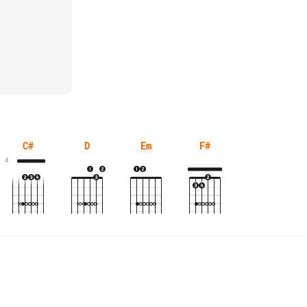
C#
D
Em
F#
4