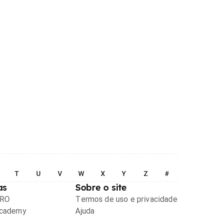
T
U
V
W
X
Y
Z
#
as
Sobre o site
PRO
Termos de uso e privacidade
Academy
Ajuda