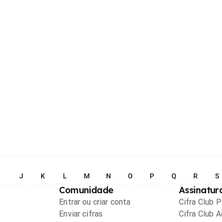
I
J
K
L
M
N
O
P
Q
R
S
Comunidade
Assinatur
Entrar ou criar conta
Cifra Club 
Enviar cifras
Cifra Club 