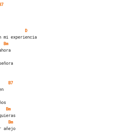
B7
D
Bm
eñora

B7
Bm
Bm
 añejo
