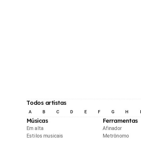
Todos artistas
A
B
C
D
E
F
G
H
Músicas
Ferramentas
Em alta
Afinador
Estilos musicais
Metrônomo