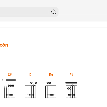
León
C#
D
Em
F#
4