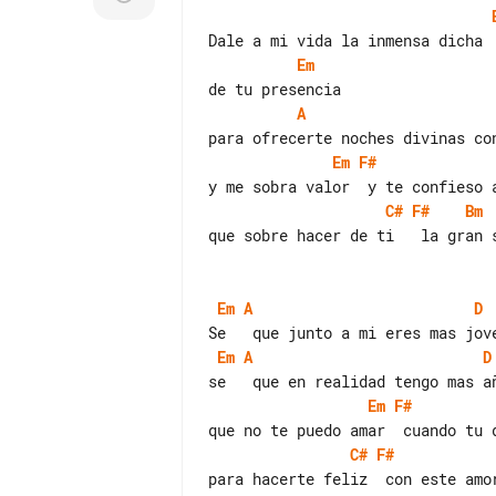
Em
A
Em
F#
C#
F#
Bm
que sobre hacer de ti   la gran s
Em
A
D
Em
A
D
Em
F#
C#
F#
para hacerte feliz  con este amor