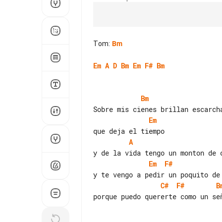
Tom
:
Bm
Em
A
D
Bm
Em
F#
Bm
Bm
Em
A
Em
F#
C#
F#
B
porque puedo quererte como un señ