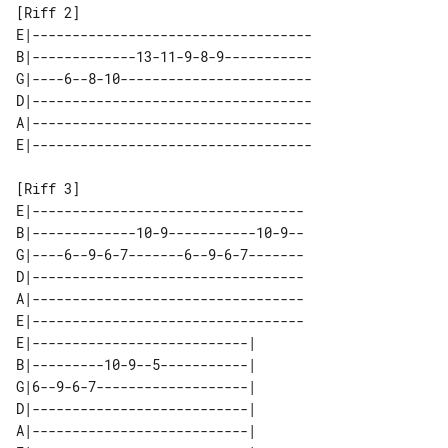
E|-----------------------------------

B|-------------13-11-9-8-9-----------

G|----6--8-10------------------------

D|-----------------------------------

A|-----------------------------------

E|----------------------------------

B|-------------10-9-----------10-9--

G|----6--9-6-7-------6--9-6-7-------

D|----------------------------------

A|----------------------------------

E|----------------------------------

E|---------------------------| 

B|---------10-9--5-----------| 

G|6--9-6-7-------------------| 

D|---------------------------| 

A|---------------------------| 
