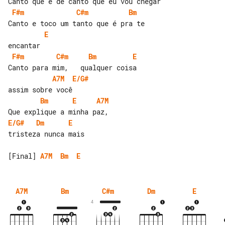
F#m
C#m
Bm
E
F#m
C#m
Bm
E
A7M
E/G#
Bm
E
A7M
E/G#
Dm
E
tristeza nunca mais

[Final] 
A7M
Bm
E
A7M
Bm
C#m
Dm
E
4