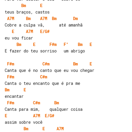
Bm
E
A7M
Bm
A7M
Bm
Dm
E
A7M
E/G#
Bm
E
F#m
F°
Bm
E
E fazer do teu sorriso   um abrigo

F#m
C#m
Bm
E
F#m
C#m
Bm
E
F#m
C#m
Bm
E
A7M
E/G#
Bm
E
A7M