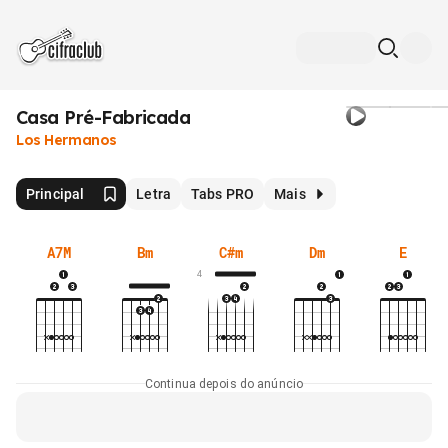
Casa Pré-Fabricada
Los Hermanos
Principal
Letra
Tabs PRO
Mais
A7M
Bm
C#m
Dm
E
4
Continua depois do anúncio