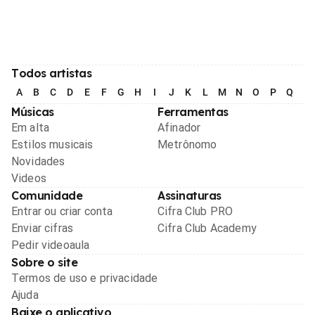
Todos artistas
A
B
C
D
E
F
G
H
I
J
K
L
M
N
O
P
Q
R
Músicas
Ferramentas
Em alta
Afinador
Estilos musicais
Metrônomo
Novidades
Videos
Comunidade
Assinaturas
Entrar ou criar conta
Cifra Club PRO
Enviar cifras
Cifra Club Academy
Pedir videoaula
Sobre o site
Termos de uso e privacidade
Ajuda
Baixe o aplicativo