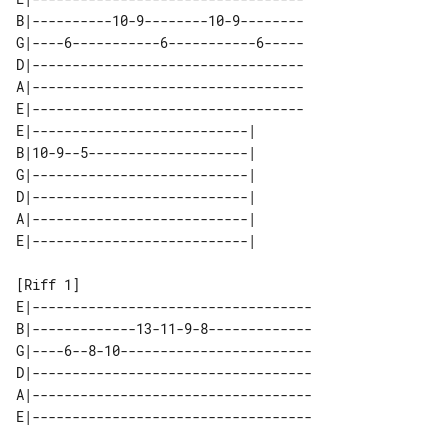
B|----------10-9--------10-9--------

G|----6-----------6-----------6-----

D|----------------------------------

A|----------------------------------

E|----------------------------------

E|---------------------------| 

B|10-9--5--------------------| 

G|---------------------------| 

D|---------------------------| 

A|---------------------------| 

E|-----------------------------------

B|-------------13-11-9-8-------------

G|----6--8-10------------------------

D|-----------------------------------

A|-----------------------------------
