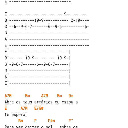
E|------------------------9----------

B|-----------10-9-----------12-10----

G|--6--9-6-7-------6--9-6----------6-

D|-----------------------------------

A|-----------------------------------

E|-----------------------------------

E|--------------------------| 

B|-------10-9----------10-9-| 

G|-9-6-7------6--9-6-7------| 

D|--------------------------| 

A|--------------------------| 

A7M
Bm
A7M
Bm
Dm
E
A7M
E/G#
Bm
E
F#m
F°