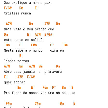
E/G#
Dm
E
tristeza nunca

A7M
Bm
A7M
Bm
Dm
E
A7M
E/G#
Bm
E
F#m
F°
Bm
E
A7M
Bm
A7M
Bm
Dm
E
A7M
E/G#
Bm
E
F#m
F°
Bm
E
Pra fazer da nossa voz uma só no___ta

F#m
C#m
Bm
E