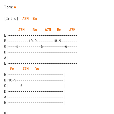
Tom
:
A
[Intro]  
A7M
Bm
A7M
Bm
A7M
Bm
A7M
E|----------------------------------

B|----------10-9--------10-9--------

G|----6-----------6-----------6-----

D|----------------------------------

A|----------------------------------

E|----------------------------------

Bm
A7M
Bm
E|---------------------------| 

B|10-9-----------------------| 

G|------6--------------------| 

D|---------------------------| 

A|---------------------------| 

E|----------------------------------
