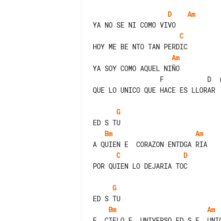
D
Am
C
Am
YA SOY COMO AQUEL NIÑO

                 F           D  (PEQUEÑA PAUSA)

QUE LO UNICO QUE HACE ES LLORAR

G
Bm
Am
C
D
POR QUIEN LO DEJARIA TOC

G
Bm
Am