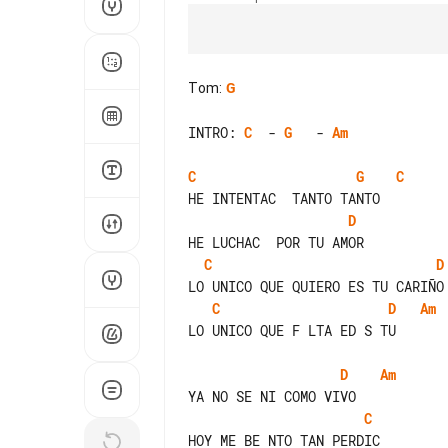
Tom
:
G
INTRO: 
C
  - 
G
   - 
Am
C
G
C
D
C
D
C
D
Am
LO UNICO QUE F LTA ED S TU

D
Am
C