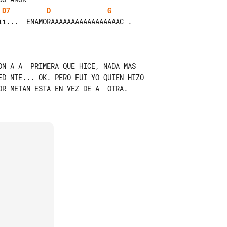
D7
D
G
i...  ENAMORAAAAAAAAAAAAAAAAAC .

ON A A  PRIMERA QUE HICE, NADA MAS

ED NTE... OK. PERO FUI YO QUIEN HIZO

R METAN ESTA EN VEZ DE A  OTRA.
