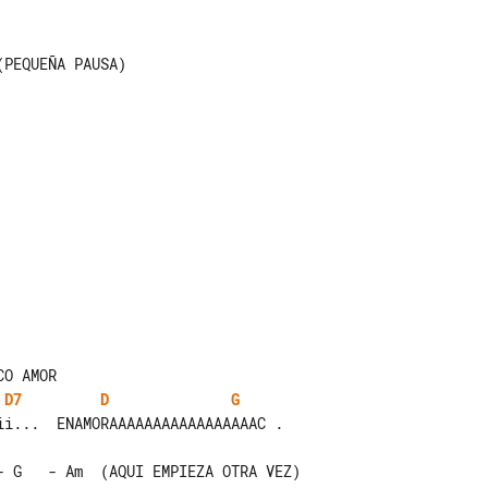
D7
D
G
i...  ENAMORAAAAAAAAAAAAAAAAAC .

- G   - Am  (AQUI EMPIEZA OTRA VEZ)
