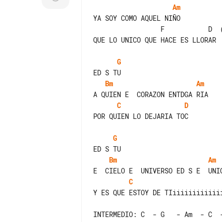
Am
YA SOY COMO AQUEL NIÑO

                 F           D  (PEQUEÑA PAUSA)

QUE LO UNICO QUE HACE ES LLORAR

G
Bm
Am
C
D
POR QUIEN LO DEJARIA TOC

G
Bm
Am
C
Y ES QUE ESTOY DE TIiiiiiiiiiiiii
INTERMEDIO: C  - G   - Am  - C  