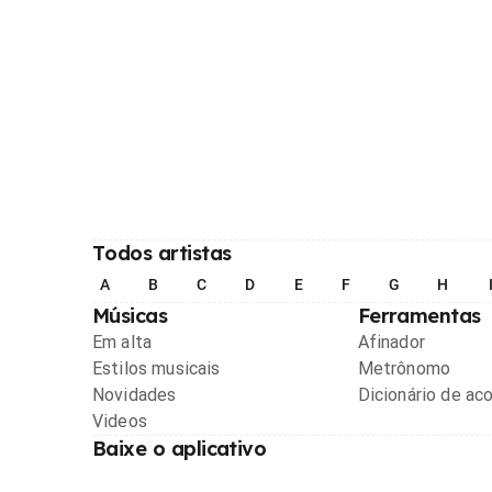
Todos artistas
A
B
C
D
E
F
G
H
Músicas
Ferramentas
Em alta
Afinador
Estilos musicais
Metrônomo
Novidades
Dicionário de ac
Videos
Baixe o aplicativo