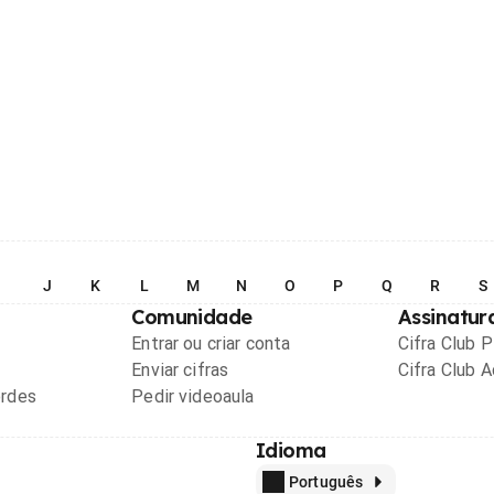
I
J
K
L
M
N
O
P
Q
R
S
Comunidade
Assinatur
Entrar ou criar conta
Cifra Club 
Enviar cifras
Cifra Club 
ordes
Pedir videoaula
Idioma
Português