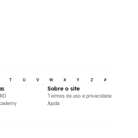
T
U
V
W
X
Y
Z
#
as
Sobre o site
PRO
Termos de uso e privacidade
Academy
Ajuda