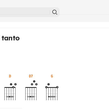
 tanto
D
D7
G