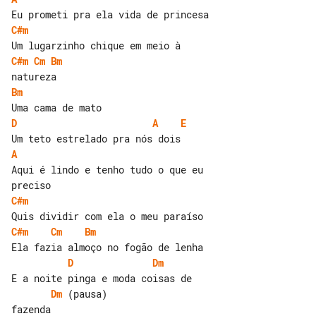
C#m
C#m
Cm
Bm
Bm
D
A
E
A
Aqui é lindo e tenho tudo o que eu 

C#m
C#m
Cm
Bm
D
Dm
Dm
 (pausa)

fazenda
