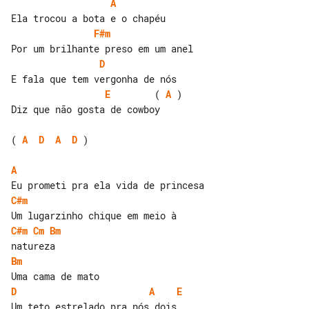
A
F#m
D
E
        ( 
A
 )

Diz que não gosta de cowboy

( 
A
D
A
D
 )

A
C#m
C#m
Cm
Bm
Bm
D
A
E