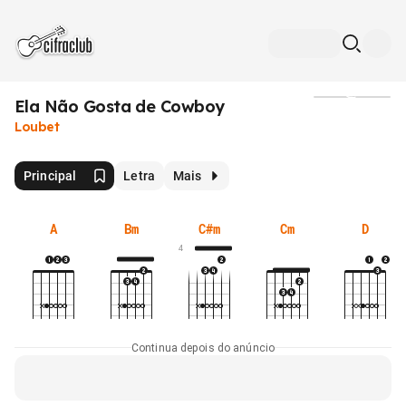
Ela Não Gosta de Cowboy
Mídia
Loubet
Principal
Letra
Mais
A
Bm
C#m
Cm
D
4
Continua depois do anúncio