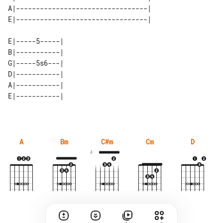
A|---------------------------------| 

E|-----5-----|  

B|-----------|  

G|-----5s6---|  

D|-----------|  

A|-----------|  

A
Bm
C#m
Cm
D
4