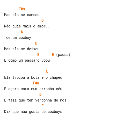
F#m
D
A
D
E
E
 (pausa)

E como um pássaro voou

A
F#m
D
E