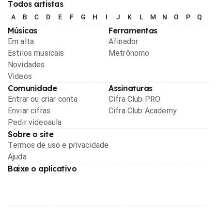
Todos artistas
A
B
C
D
E
F
G
H
I
J
K
L
M
N
O
P
Q
R
Músicas
Ferramentas
Em alta
Afinador
Estilos musicais
Metrônomo
Novidades
Videos
Comunidade
Assinaturas
Entrar ou criar conta
Cifra Club PRO
Enviar cifras
Cifra Club Academy
Pedir videoaula
Sobre o site
Termos de uso e privacidade
Ajuda
Baixe o aplicativo