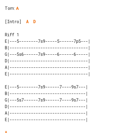
Tom
:
A
[Intro]  
A
D
Riff 1

E|---5--------7s9-----5------7p5---| 

B|---------------------------------| 

G|---5s6------7s9-----6------6-----| 

D|---------------------------------| 

A|---------------------------------| 

E|---5--------7s9------7----9s7---| 

B|--------------------------------| 

G|---5s7------7s9------7----9s7---| 

D|--------------------------------| 

A|--------------------------------| 

A