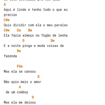
A
Aqui é lindo e tenho tudo o que eu 

C#m
C#m
Cm
Bm
D
Dm
Dm
fazenda

F#m
D
A
D