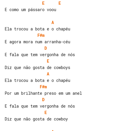
E
E
E como um pássaro voou

A
F#m
D
E
A
F#m
D
E
Diz que não gosta de cowboy
