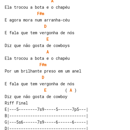
A
F#m
D
E
A
F#m
D
E
        ( 
A
 )

Riff Final

E|---5--------7s9-----5------7p5---| 

B|---------------------------------| 

G|---5s6------7s9-----6------6-----| 

D|---------------------------------| 
