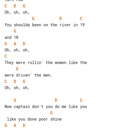
C
D
G
G
D
C
G
G
A
D
C
G
C
D
G
Oh, oh, oh,

G
D
C
G
G
A
D