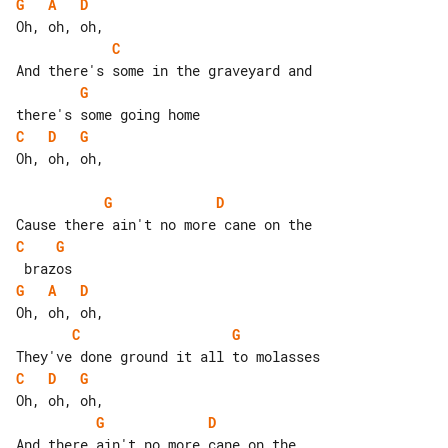
G
A
D
C
G
C
D
G
Oh, oh, oh,

G
D
C
G
G
A
D
C
G
C
D
G
G
D