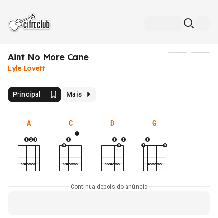
Aint No More Cane
Mídia
Lyle Lovett
Principal
Mais
A
C
D
G
Continua depois do anúncio