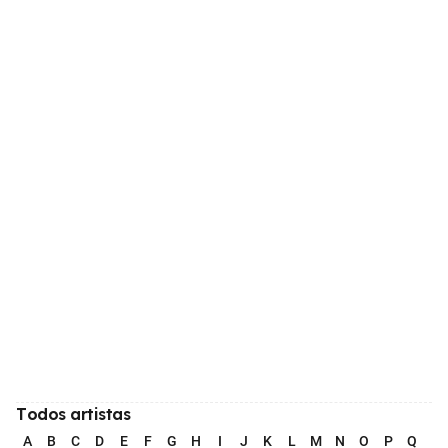
Todos artistas
A
B
C
D
E
F
G
H
I
J
K
L
M
N
O
P
Q
R