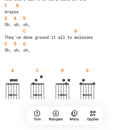
C
G
G
A
D
C
G
C
D
G
A
C
D
G
Tom
Rolagem
Mídia
Opções