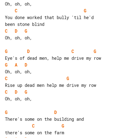
C
G
You done worked that bully 'til he'd 

C
D
G
Oh, oh, oh,

G
D
C
G
G
A
D
C
G
C
D
G
Oh, oh, oh,

G
D
C
G