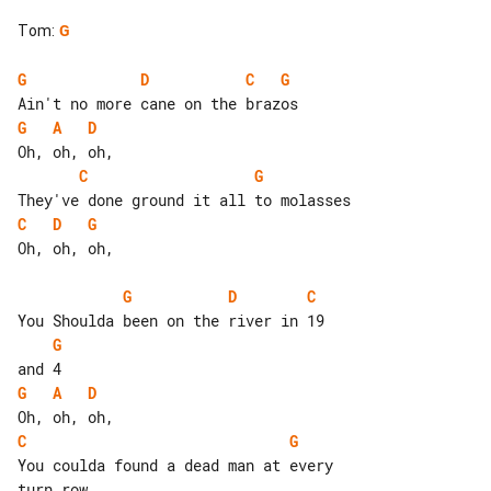
Tom
:
G
G
D
C
G
G
A
D
C
G
C
D
G
Oh, oh, oh,

G
D
C
G
G
A
D
C
G
You coulda found a dead man at every 
