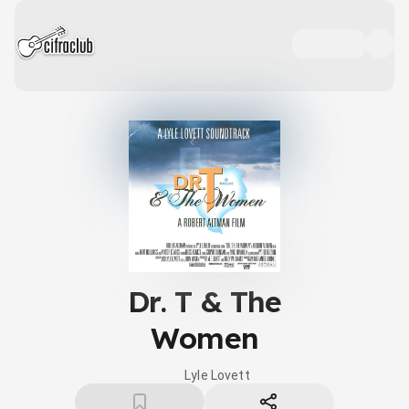
Dr. T & The
Women
Lyle Lovett