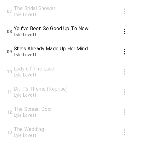
The Bridal Shower
07
Lyle Lovett
You've Been So Good Up To Now
08
Lyle Lovett
She's Already Made Up Her Mind
09
Lyle Lovett
Lady Of The Lake
10
Lyle Lovett
Dr. T's Theme (Reprise)
11
Lyle Lovett
The Screen Door
12
Lyle Lovett
The Wedding
13
Lyle Lovett