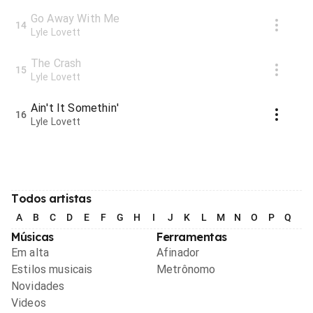
Go Away With Me
14
Lyle Lovett
The Crash
15
Lyle Lovett
Ain't It Somethin'
16
Lyle Lovett
Todos artistas
A
B
C
D
E
F
G
H
I
J
K
L
M
N
O
P
Q
R
Músicas
Ferramentas
Em alta
Afinador
Estilos musicais
Metrônomo
Novidades
Videos