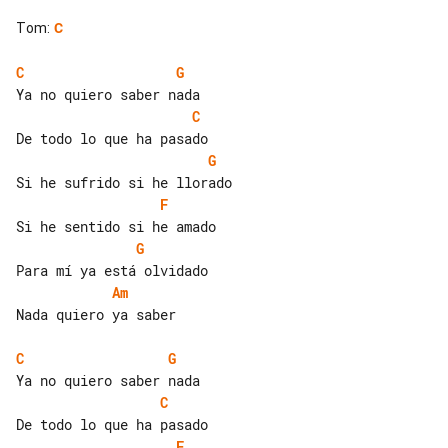
Tom
:
C
C
G
C
G
F
G
Am
Nada quiero ya saber

C
G
C
F