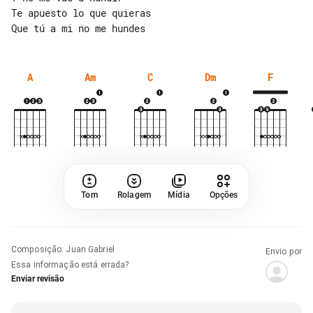
Te apuesto lo que quieras

A
Am
C
Dm
F
Tom
Rolagem
Mídia
Opções
Composição
:
Juan Gabriel
Envio por
Essa informação está errada?
Enviar revisão