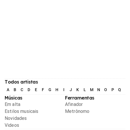
Todos artistas
A
B
C
D
E
F
G
H
I
J
K
L
M
N
O
P
Q
R
Músicas
Ferramentas
Em alta
Afinador
Estilos musicais
Metrônomo
Novidades
Videos