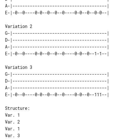
A-|--------------------------------------|

E-|-0--0----0-0--0--0--0----0-0--0--0-0--|

G-|--------------------------------------|

D-|--------------------------------------|

A-|--------------------------------------|

E-|-0--0----0-0--0--0--0----0-0--0--1-1--|

Variation 3

G-|--------------------------------------|

D-|--------------------------------------|

A-|--------------------------------------|

E-|-0--0----0-0--0--0--0----0-0--0--111--|

Structure:

Var. 1

Var. 2

Var. 1
