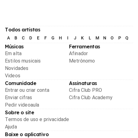
Todos artistas
A
B
C
D
E
F
G
H
I
J
K
L
M
N
O
P
Q
R
Músicas
Ferramentas
Em alta
Afinador
Estilos musicais
Metrônomo
Novidades
Videos
Comunidade
Assinaturas
Entrar ou criar conta
Cifra Club PRO
Enviar cifras
Cifra Club Academy
Pedir videoaula
Sobre o site
Termos de uso e privacidade
Ajuda
Baixe o aplicativo