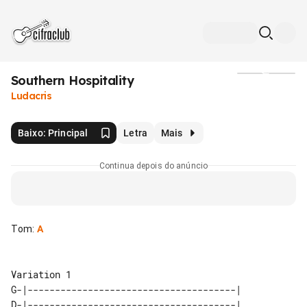
Southern Hospitality
Mídia
Ludacris
Baixo: Principal
Letra
Mais
Continua depois do anúncio
Tom
:
A
Variation 1

G-|--------------------------------------|

D-|--------------------------------------|
