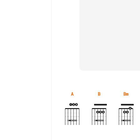
A
B
Bm