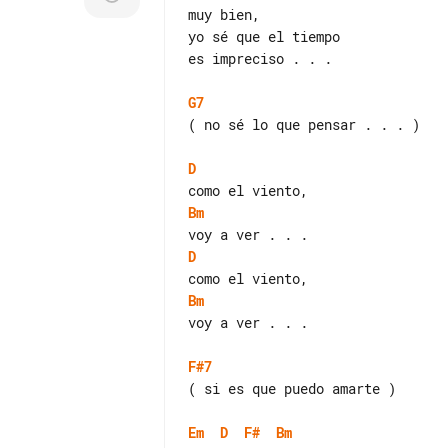
muy bien,

yo sé que el tiempo

es impreciso . . .

G7
( no sé lo que pensar . . . )

D
Bm
D
Bm
voy a ver . . .

F#7
( si es que puedo amarte )

Em
D
F#
Bm