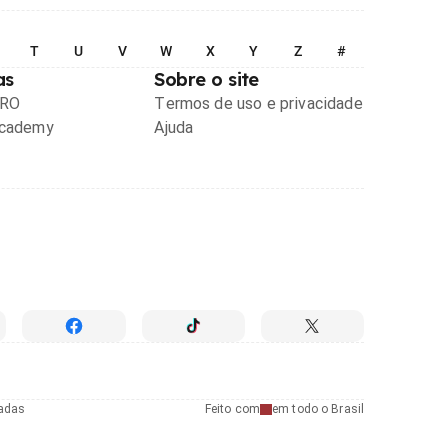
T
U
V
W
X
Y
Z
#
as
Sobre o site
PRO
Termos de uso e privacidade
Academy
Ajuda
radas
Feito com
em todo o Brasil