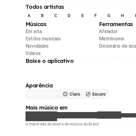
Todos artistas
A
B
C
D
E
F
G
H
Músicas
Ferramentas
Em alta
Afinador
Estilos musicais
Metrônomo
Novidades
Dicionário de ac
Videos
Baixe o aplicativo
Aparência
Automático
Claro
Escuro
Mais música em
O maior site de ensino de música do Brasil