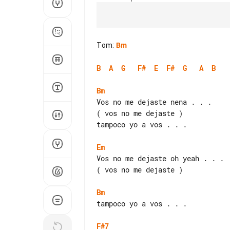
Tom
:
Bm
B
A
G
F#
E
F#
G
A
B
Bm
Vos no me dejaste nena . . .

( vos no me dejaste )

tampoco yo a vos . . .

Em
Vos no me dejaste oh yeah . . .

( vos no me dejaste )

Bm
tampoco yo a vos . . .

F#7