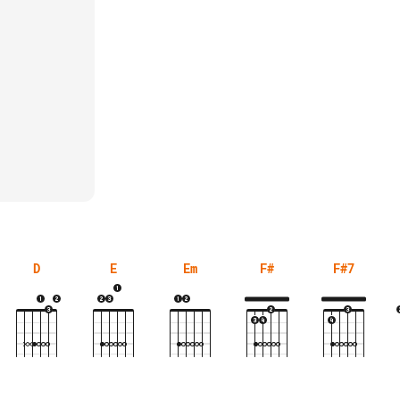
D
E
Em
F#
F#7