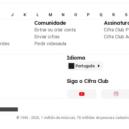
I
J
K
L
M
N
O
P
Q
R
S
Comunidade
Assinatur
Entrar ou criar conta
Cifra Club 
Enviar cifras
Cifra Club 
ordes
Pedir videoaula
Idioma
Português
Siga o Cifra Club
© 1996 - 2026, 1 milhão de músicas, 78 milhões de pessoas cadast