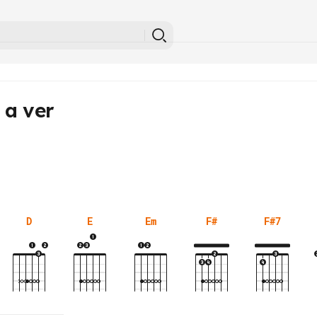
 a ver
D
E
Em
F#
F#7