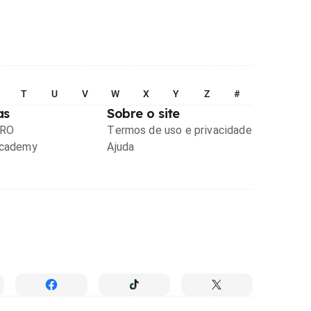
T
U
V
W
X
Y
Z
#
as
Sobre o site
PRO
Termos de uso e privacidade
Academy
Ajuda