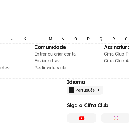
I
J
K
L
M
N
O
P
Q
R
S
Comunidade
Assinatur
Entrar ou criar conta
Cifra Club 
Enviar cifras
Cifra Club 
ordes
Pedir videoaula
Idioma
Português
Siga o Cifra Club