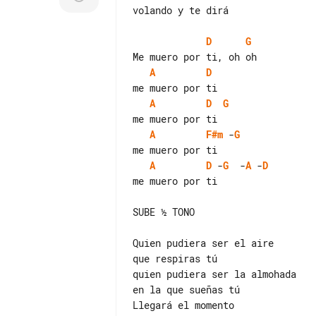
volando y te dirá

D
G
A
D
A
D
G
A
F#m
 -
G
A
D
 -
G
  -
A
 -
D
me muero por ti

SUBE ½ TONO

Quien pudiera ser el aire

que respiras tú

quien pudiera ser la almohada

en la que sueñas tú

Llegará el momento
