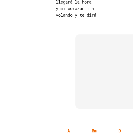
llegará la hora

y mi corazón irá

volando y te dirá

A
Bm
D