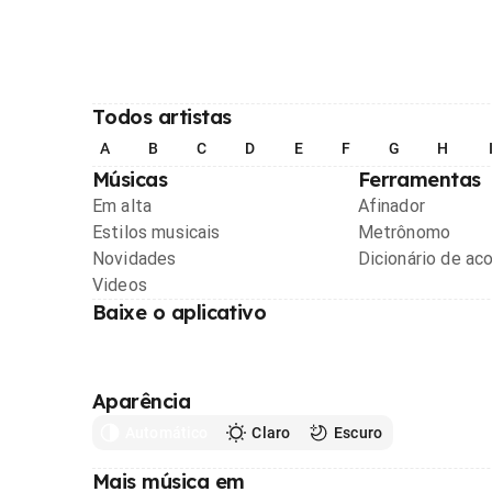
Todos artistas
A
B
C
D
E
F
G
H
Músicas
Ferramentas
Em alta
Afinador
Estilos musicais
Metrônomo
Novidades
Dicionário de ac
Videos
Baixe o aplicativo
Aparência
Automático
Claro
Escuro
Mais música em