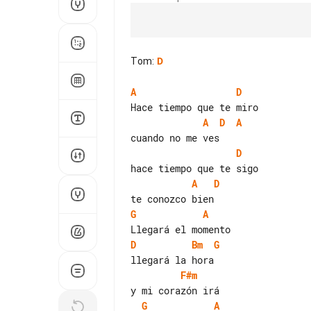
Tom
:
D
A
D
A
D
A
D
A
D
G
A
D
Bm
G
F#m
G
A