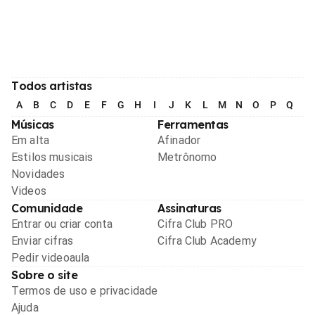
Todos artistas
A
B
C
D
E
F
G
H
I
J
K
L
M
N
O
P
Q
R
Músicas
Ferramentas
Em alta
Afinador
Estilos musicais
Metrônomo
Novidades
Videos
Comunidade
Assinaturas
Entrar ou criar conta
Cifra Club PRO
Enviar cifras
Cifra Club Academy
Pedir videoaula
Sobre o site
Termos de uso e privacidade
Ajuda