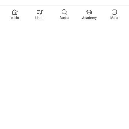
Início
Listas
Busca
Academy
Mais
Todos artistas
A
B
C
D
E
F
G
H
I
J
K
L
M
N
O
P
Q
R
Músicas
Ferramentas
Em alta
Afinador
Estilos musicais
Metrônomo
Novidades
Videos
Comunidade
Assinaturas
Entrar ou criar conta
Cifra Club PRO
Enviar cifras
Cifra Club Academy
Pedir videoaula