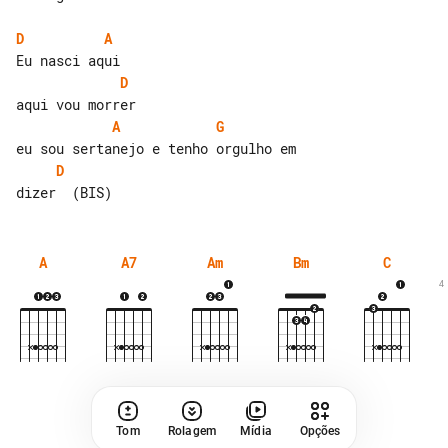
D
A
D
A
G
D
A
A7
Am
Bm
C
4
Tom
Rolagem
Mídia
Opções