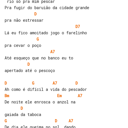
 rio só pra mim pescar

D
D7
G
A7
D
apertado até o pescoço

D
G
A7
D
Bm
Em
A7
D
G
D
A7