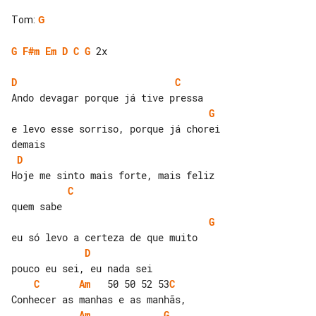
Tom
:
G
G
F#m
Em
D
C
G
 2x

D
C
G
e levo esse sorriso, porque já chorei 

D
C
G
D
C
Am
   50 50 52 53
C
Am
G