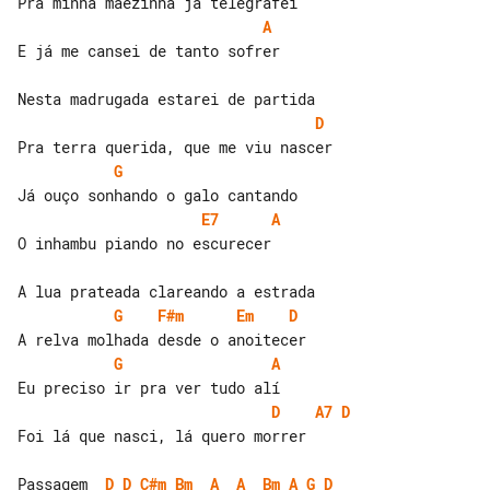
A
E já me cansei de tanto sofrer

D
G
E7
A
O inhambu piando no escurecer

G
F#m
Em
D
G
A
D
A7
D
Foi lá que nasci, lá quero morrer

Passagem  
D
D
C#m
Bm
A
A
Bm
A
G
D