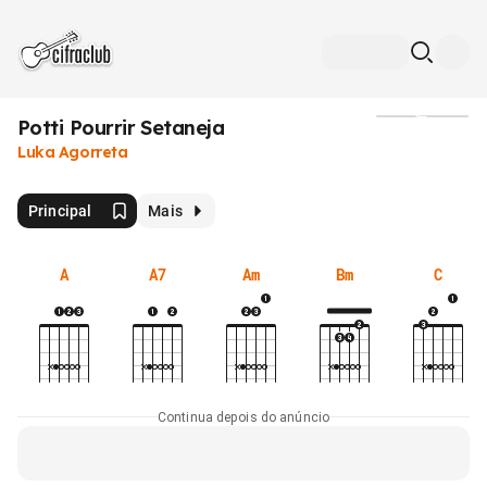
Potti Pourrir Setaneja
Mídia
Luka Agorreta
Principal
Mais
A
A7
Am
Bm
C
Continua depois do anúncio