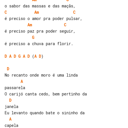
C
Am
C
Am
C
G
é preciso a chuva para florir.

D
A
D
G
A
D
 (
A
D
)

D
A
passarela

D
janela

A