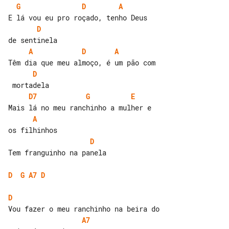
G
D
A
D
A
D
A
D
D7
G
E
A
D
Tem franguinho na panela

D
G
A7
D
D
A7