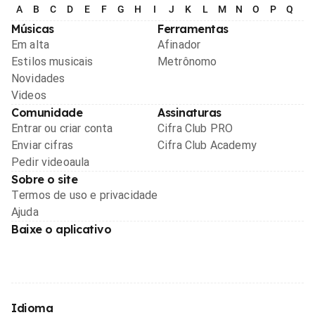
A
B
C
D
E
F
G
H
I
J
K
L
M
N
O
P
Q
R
Músicas
Ferramentas
Em alta
Afinador
Estilos musicais
Metrônomo
Novidades
Videos
Comunidade
Assinaturas
Entrar ou criar conta
Cifra Club PRO
Enviar cifras
Cifra Club Academy
Pedir videoaula
Sobre o site
Termos de uso e privacidade
Ajuda
Baixe o aplicativo
Idioma