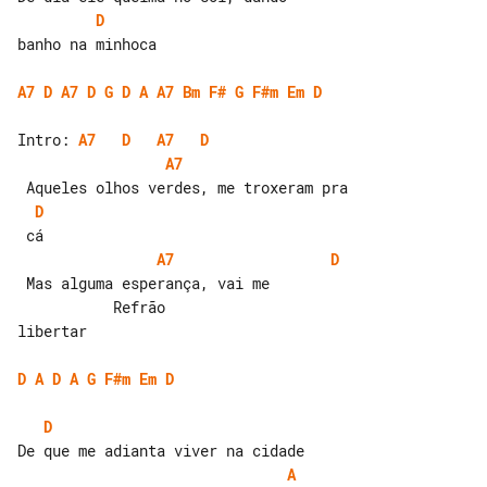
D
banho na minhoca

A7
D
A7
D
G
D
A
A7
Bm
F#
G
F#m
Em
D
Intro: 
A7
D
A7
D
A7
D
A7
D
 Mas alguma esperança, vai me 

           Refrão

libertar

D
A
D
A
G
F#m
Em
D
D
A