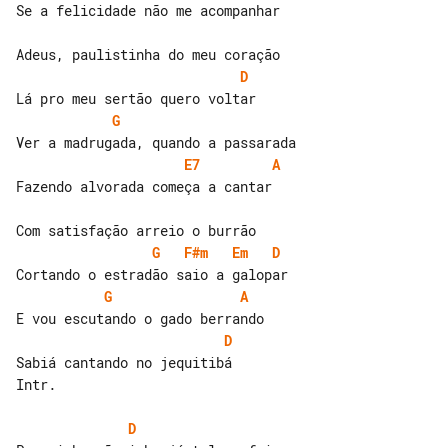
Se a felicidade não me acompanhar

D
G
E7
A
Fazendo alvorada começa a cantar

G
F#m
Em
D
G
A
D
Sabiá cantando no jequitibá

Intr.

D