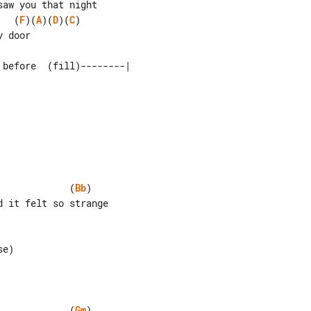
   (
F
)(
A
)(
D
)(
C
)

             (
Bb
)

 it felt so strange

e)

             (
Gm
)
