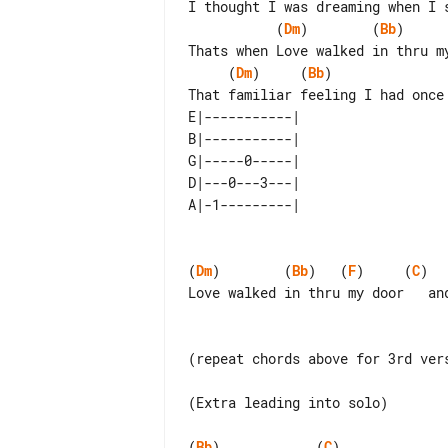
           (
Dm
)        (
Bb
)     
     (
Dm
)     (
Bb
)

E|-----------| 

B|-----------| 

G|-----0-----| 

D|---0---3---| 

(
Dm
)        (
Bb
)   (
F
)     (
C
)  
Love walked in thru my door   and
(repeat chords above for 3rd vers
(Extra leading into solo)

(
Bb
)            (
C
)             