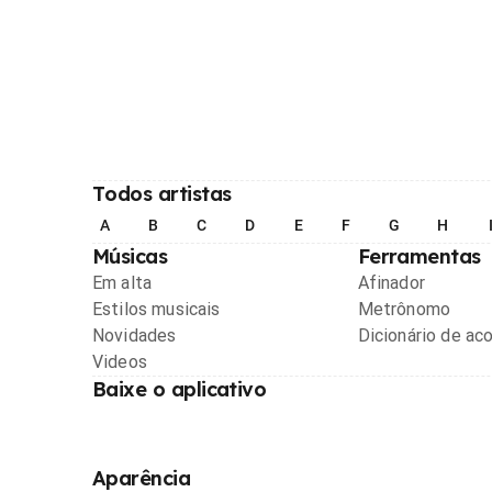
Todos artistas
A
B
C
D
E
F
G
H
Músicas
Ferramentas
Em alta
Afinador
Estilos musicais
Metrônomo
Novidades
Dicionário de ac
Videos
Baixe o aplicativo
Aparência