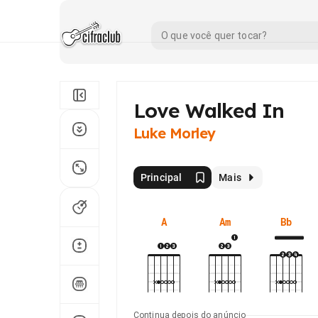
Love Walked In
Luke Morley
Principal
Mais
A
Am
Bb
Continua depois do anúncio