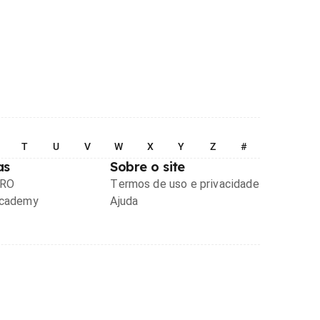
T
U
V
W
X
Y
Z
#
as
Sobre o site
PRO
Termos de uso e privacidade
Academy
Ajuda