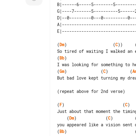
B|------6-----5--------5---------
G|----7-------5----------5------2
D|--0---------0---0----------0---
A|-------------------------------
(
Dm
)                   (
C
))     
(
Bb
)

(
Gm
)              (
C
)         (
A
But bad love kept turning my drea
(repeat above for 2nd verse)

(
F
)                        (
C
)

    (
Dm
)            (
C
)         
(
Bb
)                            