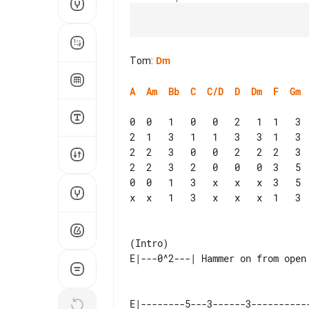
Tom
:
Dm
A
Am
Bb
C
C/D
D
Dm
F
Gm
0  0   1   0   0   2   1  1   3  
2  1   3   1   1   3   3  1   3  
2  2   3   0   0   2   2  2   3  
2  2   3   2   0   0   0  3   5  
0  0   1   3   x   x   x  3   5  
x  x   1   3   x   x   x  1   3  
                                   
E|--------5---3------3-----------