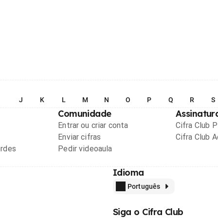
I
J
K
L
M
N
O
P
Q
R
S
Comunidade
Assinatur
Entrar ou criar conta
Cifra Club 
Enviar cifras
Cifra Club 
ordes
Pedir videoaula
Idioma
Português
Siga o Cifra Club