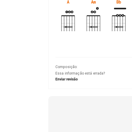
A
Am
Bb
Composição
:
Essa informação está errada?
Enviar revisão