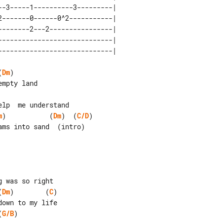
-3-----1----------3---------| 

-------0------0^2-----------| 

-------2---2----------------| 

----------------------------| 

(
Dm
)

m
)           (
Dm
)  (
C/D
)

ms into sand  (intro)

(
Dm
)        (
C
)

(
G/B
)
