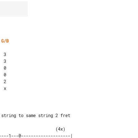
G/B
 3

 3

 0

 0

 2

 x

                    (4x)

---1---0--------------------| 
