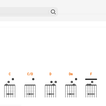
C
C/D
D
Dm
F