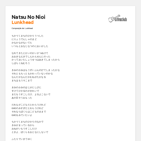
Natsu No Nioi
Lunkhead
Composição de: Lunkhead
ちかづくまちのひかりうつした
にりょうでんしゃのまど
かなかながないてた
いつもとおなじなつのにおいがした
なれてきたとかいのかいさつぬけて
おおきなえきでしんかんせんにのった
かっておいたしょうせつはあきてしまったから
しばらくねむろう
きみのかみはもうずいぶんのびてしまったかな
それともちっともかわっていないのかな
なんだかなんだかむねがたかなる
まちはもうそこまで
きみのかみのはじがにしびに
すけてひかるのがきれいで
まだもうすこしだけ、よるよこないで
あの日そうおもった
だれもがこどもだとわらうけれど
ゆめのみすぎだとわらうけれど
それならぼくらはこどものままで
ゆめをみていたいよ
ちかづくまちのひかりのなかで
きみがまっているから
おねがいもうすこしだけ
ときよ、ぼくらをおとなにしないで
ふたりでいきてゆく