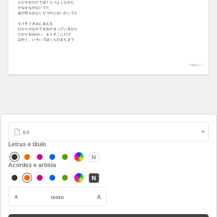
ただそれだけでぼくらつよくなれた
かなかながないてた
あの日もおなじなつのにおいがしてた
もうすぐきみにあえる
ひかりのなかできみがまっているから
だからおねがい、もうすこしだけ
はやく、いそいでぼくらのまちまで
Página 1 /
1
Letras e título
Acordes e artista
texto