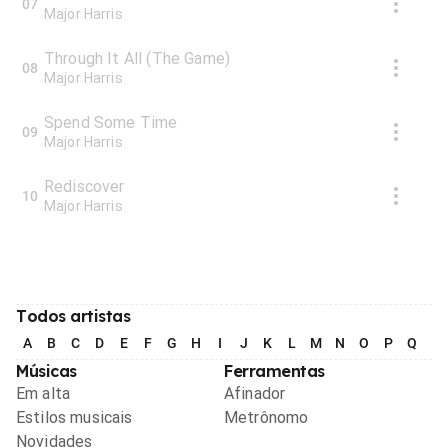
07
Major Harris
Through It All (The Game)
08
Major Harris
Spend Some Time
09
Major Harris
Rediscover
10
Major Harris
Todos artistas
A
B
C
D
E
F
G
H
I
J
K
L
M
N
O
P
Q
R
Músicas
Ferramentas
Em alta
Afinador
Estilos musicais
Metrônomo
Novidades