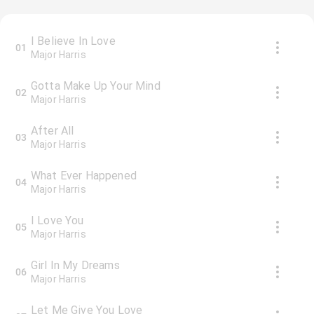
I Believe In Love
01
Major Harris
Gotta Make Up Your Mind
02
Major Harris
After All
03
Major Harris
What Ever Happened
04
Major Harris
I Love You
05
Major Harris
Girl In My Dreams
06
Major Harris
Let Me Give You Love