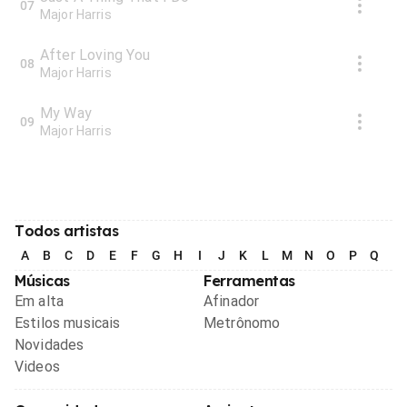
07
Major Harris
After Loving You
08
Major Harris
My Way
09
Major Harris
Todos artistas
A
B
C
D
E
F
G
H
I
J
K
L
M
N
O
P
Q
R
Músicas
Ferramentas
Em alta
Afinador
Estilos musicais
Metrônomo
Novidades
Videos