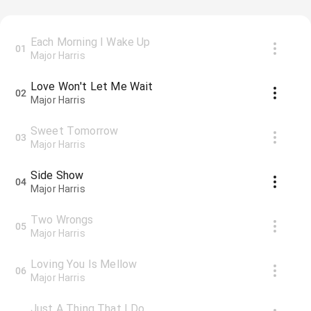
Each Morning I Wake Up
01
Major Harris
Love Won't Let Me Wait
02
Major Harris
Sweet Tomorrow
03
Major Harris
Side Show
04
Major Harris
Two Wrongs
05
Major Harris
Loving You Is Mellow
06
Major Harris
Just A Thing That I Do