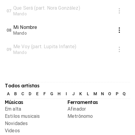
Que Será (part. Nora González)
07
Mando
Mi Nombre
08
Mando
Me Voy (part. Lupita Infante)
09
Mando
Todos artistas
A
B
C
D
E
F
G
H
I
J
K
L
M
N
O
P
Q
R
Músicas
Ferramentas
Em alta
Afinador
Estilos musicais
Metrônomo
Novidades
Videos