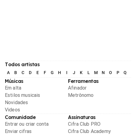
Todos artistas
A
B
C
D
E
F
G
H
I
J
K
L
M
N
O
P
Q
R
Músicas
Ferramentas
Em alta
Afinador
Estilos musicais
Metrônomo
Novidades
Videos
Comunidade
Assinaturas
Entrar ou criar conta
Cifra Club PRO
Enviar cifras
Cifra Club Academy