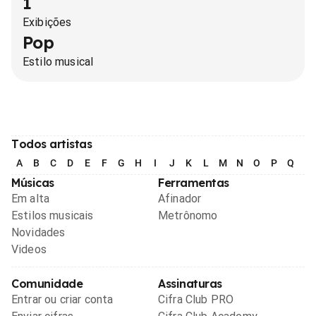
1
Exibições
Pop
Estilo musical
Todos artistas
A
B
C
D
E
F
G
H
I
J
K
L
M
N
O
P
Q
R
Músicas
Ferramentas
Em alta
Afinador
Estilos musicais
Metrônomo
Novidades
Videos
Comunidade
Assinaturas
Entrar ou criar conta
Cifra Club PRO