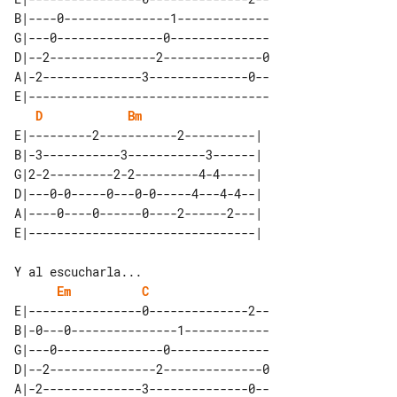
B|----0---------------1-------------

G|---0---------------0--------------

D|--2---------------2--------------0

A|-2--------------3--------------0--

E|----------------------------------

D
Bm
E|---------2-----------2----------| 

B|-3-----------3-----------3------| 

G|2-2---------2-2---------4-4-----| 

D|---0-0-----0---0-0-----4---4-4--| 

A|----0----0------0----2------2---| 

Y al escucharla...

Em
C
E|----------------0--------------2--

B|-0---0---------------1------------

G|---0---------------0--------------

D|--2---------------2--------------0

A|-2--------------3--------------0--
