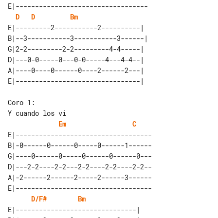
E|----------------------------------

D
D
Bm
E|---------2-----------2----------|  

B|--3-----------3-----------3------| 

G|2-2---------2-2---------4-4-----|  

D|---0-0-----0---0-0-----4---4-4--|  

A|----0----0------0----2------2---|  

Coro 1:

Em
C
E|-----------------------------------

B|-0------0------0-----0------1------

G|----0------0-----0------0------0---

D|---2-2----2-2---2-2----2-2----2-2--

A|-2------2------2-----2------3------

E|-----------------------------------

D/F#
Bm
E|-------------------------------| 
