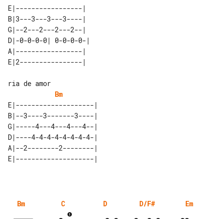
E|-----------------|  

B|3---3---3---3----|  

G|--2---2---2---2--|  

D|-0-0-0-0| 0-0-0-0-| 

A|-----------------|  

Bm
E|--------------------| 

B|--3----3-------3----| 

G|-----4---4---4---4--| 

D|----4-4-4-4-4-4-4-4-| 

A|--2--------2--------| 

Bm
C
D
D/F#
Em