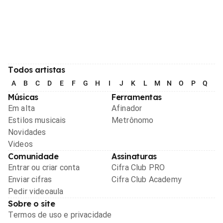
Todos artistas
A
B
C
D
E
F
G
H
I
J
K
L
M
N
O
P
Q
R
Músicas
Ferramentas
Em alta
Afinador
Estilos musicais
Metrônomo
Novidades
Videos
Comunidade
Assinaturas
Entrar ou criar conta
Cifra Club PRO
Enviar cifras
Cifra Club Academy
Pedir videoaula
Sobre o site
Termos de uso e privacidade