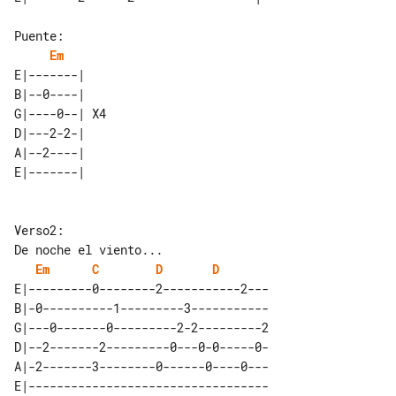
Puente:

Em
E|-------|    

B|--0----|    

G|----0--| X4 

D|---2-2-|    

A|--2----|    

De noche el viento...

Em
C
D
D
E|---------0--------2-----------2---

B|-0----------1---------3-----------

G|---0-------0---------2-2---------2

D|--2-------2---------0---0-0-----0-

A|-2-------3--------0------0----0---

E|----------------------------------
