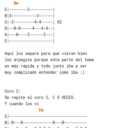
Bm
E|--------2----------|    

B|3-----------3------|    

G|-2---------4-4-----| X2 

D|--0-0-----4---4-4--|    

A|---0----2------2---|    

Aquí los separe para que vieran bien 

los arpegios porque esta parte del tema

es más rápida y todo junto iba a ser 

muy complicado entender como iba ;)

Coro 2:

Y cuando los vi

Em
E|----------------------------------

B|-0---0-------------0---0----------
