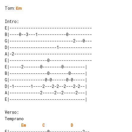
Tom
:
Em
Intro:

E|-----------------------------------

B|----0--3---1------------0----------

G|---------------------------2---0---

D|--------------------1--------------

A|-2---------------------------------

E|----------------0------------------

E|-----2-------0--------0---------| 

B|----------------0--------0------| 

G|---------------0-0------0-0-----| 

D|-1-------1----2---2-2--2---2-2--| 

A|-------------2-----2--2-----2---| 

Verso:

Em
C
D
E|----------------0--------------2--
