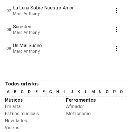
La Luna Sobre Nuestro Amor
07
Marc Anthony
Suceden
08
Marc Anthony
Un Mal Sueno
09
Marc Anthony
Todos artistas
A
B
C
D
E
F
G
H
I
J
K
L
M
N
O
P
Q
R
Músicas
Ferramentas
Em alta
Afinador
Estilos musicais
Metrônomo
Novidades
Videos