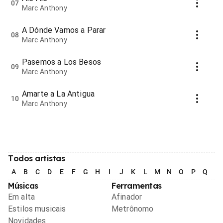
07
Marc Anthony
A Dónde Vamos a Parar
08
Marc Anthony
Pasemos a Los Besos
09
Marc Anthony
Amarte a La Antigua
10
Marc Anthony
Todos artistas
A
B
C
D
E
F
G
H
I
J
K
L
M
N
O
P
Q
R
Músicas
Ferramentas
Em alta
Afinador
Estilos musicais
Metrônomo
Novidades