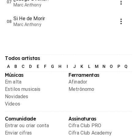
07
Marc Anthony
Si He de Morir
08
Marc Anthony
Todos artistas
A
B
C
D
E
F
G
H
I
J
K
L
M
N
O
P
Q
R
Músicas
Ferramentas
Em alta
Afinador
Estilos musicais
Metrônomo
Novidades
Videos
Comunidade
Assinaturas
Entrar ou criar conta
Cifra Club PRO
Enviar cifras
Cifra Club Academy