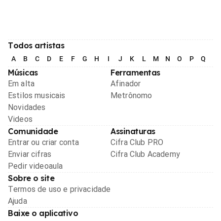
Todos artistas
A
B
C
D
E
F
G
H
I
J
K
L
M
N
O
P
Q
R
Músicas
Ferramentas
Em alta
Afinador
Estilos musicais
Metrônomo
Novidades
Videos
Comunidade
Assinaturas
Entrar ou criar conta
Cifra Club PRO
Enviar cifras
Cifra Club Academy
Pedir videoaula
Sobre o site
Termos de uso e privacidade
Ajuda
Baixe o aplicativo