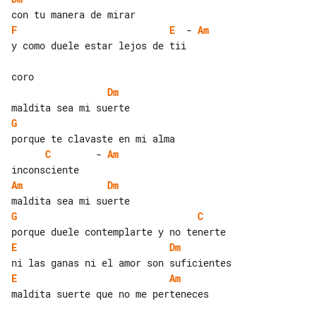
F
E
  - 
Am
y como duele estar lejos de tii

Dm
G
C
        - 
Am
Am
Dm
G
C
E
Dm
E
Am
maldita suerte que no me perteneces
