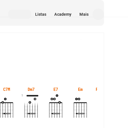
Listas
Academy
Mais
Mídia
C7M
Dm7
E7
Em
F#m7(b5)
5