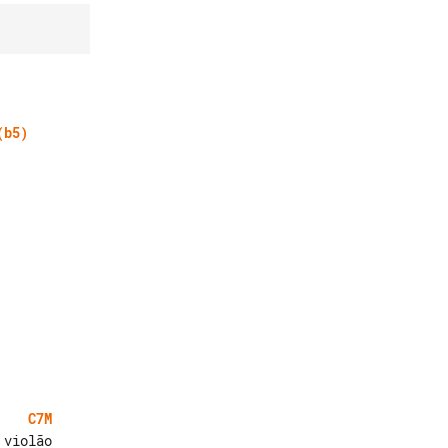
(b5)
C7M