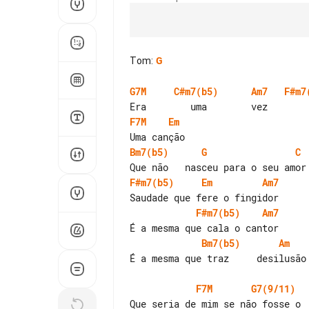
Tom
:
G
G7M
C#m7(b5)
Am7
F#m7
F7M
Em
Bm7(b5)
G
C
F#m7(b5)
Em
Am7
F#m7(b5)
Am7
Bm7(b5)
Am
É a mesma que traz     desilusão

F7M
G7(9/11)