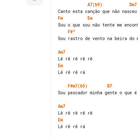
A7(b9)
Dm7
Fm
Em
F#º
Sou rastro de vento na beira do m
Am7
Em
Lê rê rê rá

F#m7(b5)
B7
Sou pescador minha gente o que é 
Am7
Em
Lê rê rê rá
