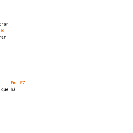
B
ar

Em
E7
que há
