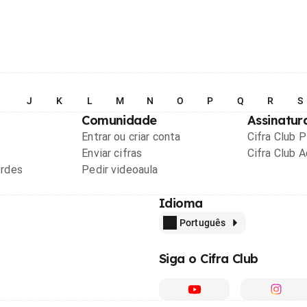
I
J
K
L
M
N
O
P
Q
R
S
Comunidade
Assinatur
Entrar ou criar conta
Cifra Club 
Enviar cifras
Cifra Club 
ordes
Pedir videoaula
Idioma
Português
Siga o Cifra Club