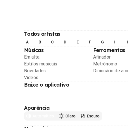
Todos artistas
A
B
C
D
E
F
G
H
Músicas
Ferramentas
Em alta
Afinador
Estilos musicais
Metrônomo
Novidades
Dicionário de ac
Videos
Baixe o aplicativo
Aparência
Automático
Claro
Escuro