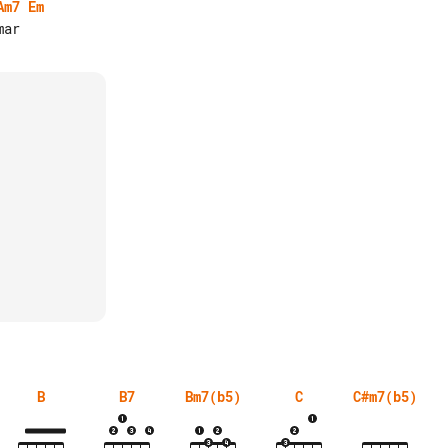
Am7
Em
B
B7
Bm7(b5)
C
C#m7(b5)