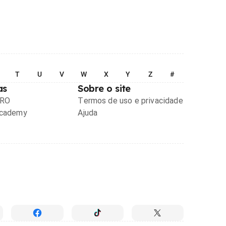
T
U
V
W
X
Y
Z
#
as
Sobre o site
PRO
Termos de uso e privacidade
Academy
Ajuda