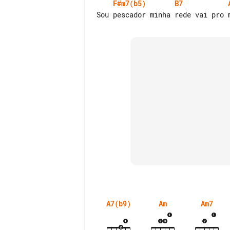
F#m7(b5)
B7
A7(b9)
Am
Am7