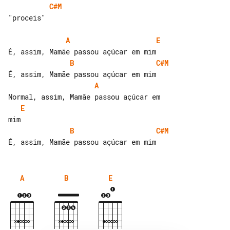
C#M
"proceis"

A
E
B
C#M
A
E
B
C#M
A
B
E