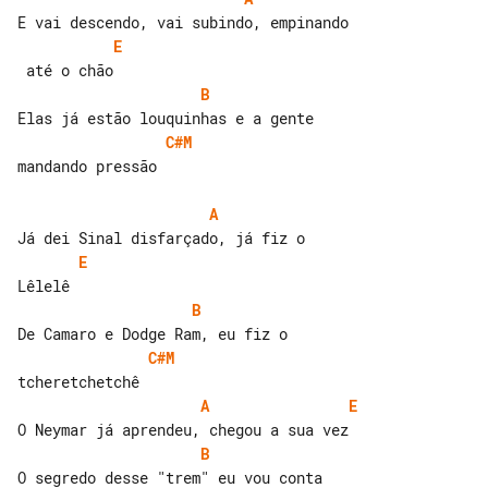
E
B
C#M
mandando pressão

A
E
B
C#M
A
E
B