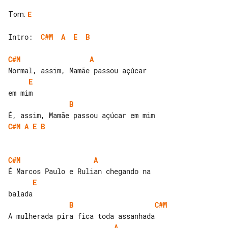
Tom
:
E
Intro:  
C#M
A
E
B
C#M
A
E
B
C#M
A
E
B
C#M
A
E
B
C#M
A