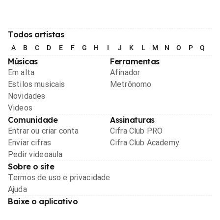
Todos artistas
A
B
C
D
E
F
G
H
I
J
K
L
M
N
O
P
Q
R
Músicas
Ferramentas
Em alta
Afinador
Estilos musicais
Metrônomo
Novidades
Videos
Comunidade
Assinaturas
Entrar ou criar conta
Cifra Club PRO
Enviar cifras
Cifra Club Academy
Pedir videoaula
Sobre o site
Termos de uso e privacidade
Ajuda
Baixe o aplicativo