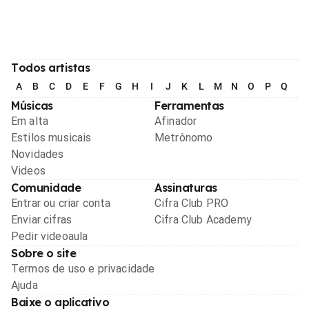
Todos artistas
A
B
C
D
E
F
G
H
I
J
K
L
M
N
O
P
Q
R
Músicas
Ferramentas
Em alta
Afinador
Estilos musicais
Metrônomo
Novidades
Videos
Comunidade
Assinaturas
Entrar ou criar conta
Cifra Club PRO
Enviar cifras
Cifra Club Academy
Pedir videoaula
Sobre o site
Termos de uso e privacidade
Ajuda
Baixe o aplicativo