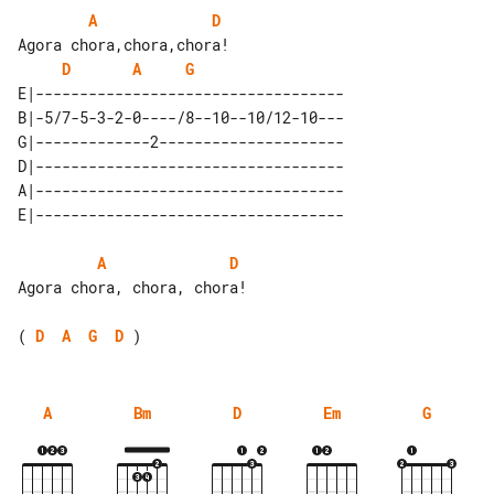
A
D
D
A
G
E|-----------------------------------

B|-5/7-5-3-2-0----/8--10--10/12-10---

G|-------------2---------------------

D|-----------------------------------

A|-----------------------------------

A
D
Agora chora, chora, chora!

( 
D
A
G
D
A
Bm
D
Em
G