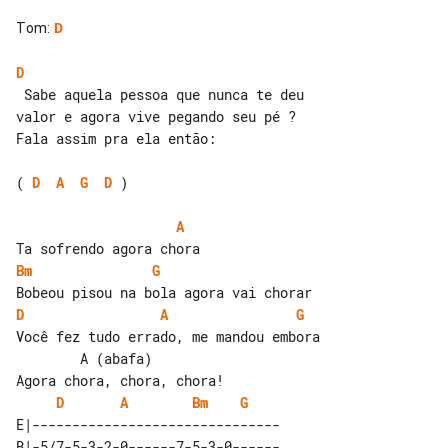
Tom
:
D
D
 Sabe aquela pessoa que nunca te deu 

valor e agora vive pegando seu pé ? 

Fala assim pra ela então:

( 
D
A
G
D
 )

A
Bm
G
D
A
G
Você fez tudo errado, me mandou embora

        A (abafa)

D
A
Bm
G
E|-------------------------------

B|-5/7-5-3-2-0------7-5-3-0------
