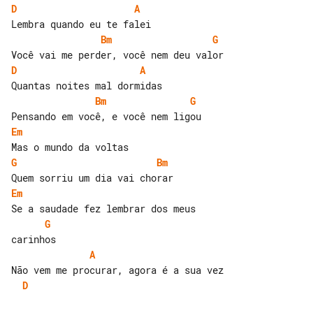
D
A
Bm
G
D
A
Bm
G
Em
G
Bm
Em
G
A
D