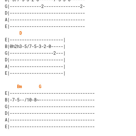
G|-------------2---------------2-

D|-------------------------------

A|-------------------------------

E|-------------------------------

D
E|----------------------| 

B|0h2h3-5/7-5-3-2-0-----| 

G|------------------2---| 

D|----------------------| 

A|----------------------| 

Bm
G
E|-----------------------------------

B|-7-5--/10-8~-----------------------

G|-----------------------------------

D|-----------------------------------

A|-----------------------------------
