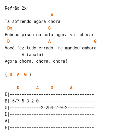
A
Bm
G
D
A
G
Você fez tudo errado, me mandou embora

       A (abafa)

Agora chora, chora, chora!

( 
D
A
G
 )

D
A
G
A
E|-----------------------------------

B|-5/7-5-3-2-0-----------------------

G|-------------2-2h4-2-0-2-----------

D|-----------------------------------

A|-----------------------------------
