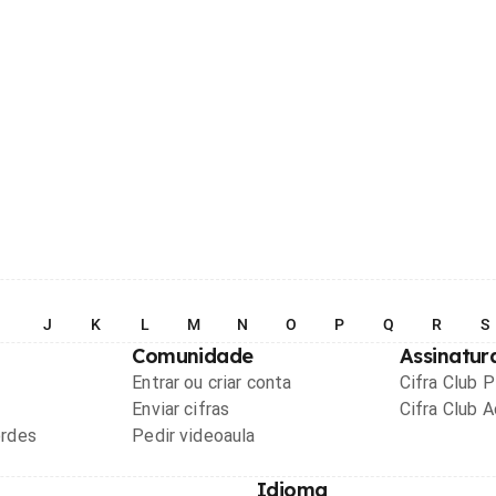
I
J
K
L
M
N
O
P
Q
R
S
Comunidade
Assinatur
Entrar ou criar conta
Cifra Club 
Enviar cifras
Cifra Club 
ordes
Pedir videoaula
Idioma