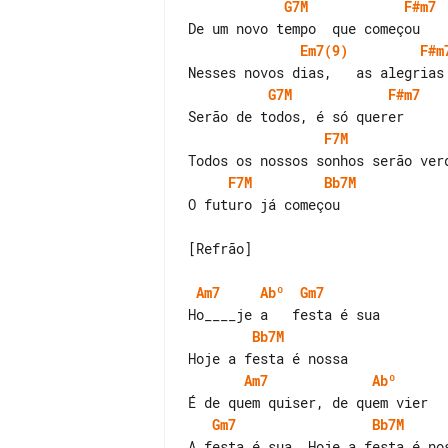
G7M
F#m7
Em7(9)
F#m
G7M
F#m7
F7M
F7M
Bb7M
O futuro já começou

[Refrão]

Am7
Abº
Gm7
Bb7M
Am7
Abº
Gm7
Bb7M