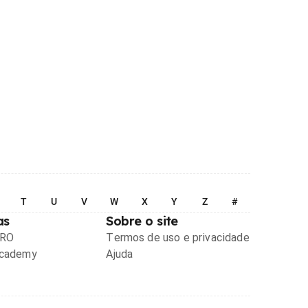
T
U
V
W
X
Y
Z
#
as
Sobre o site
PRO
Termos de uso e privacidade
Academy
Ajuda