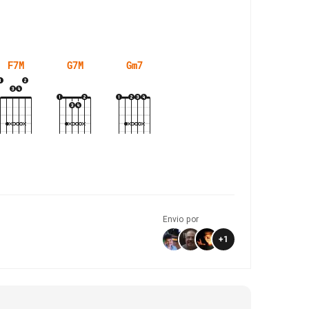
F7M
G7M
Gm7
Envio por
+
1