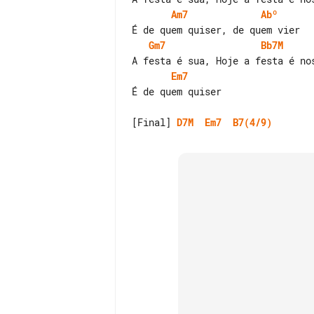
Am7
Abº
Gm7
Bb7M
Em7
É de quem quiser

[Final] 
D7M
Em7
B7(4/9)