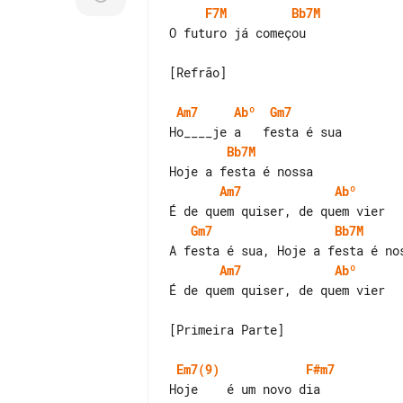
F7M
Bb7M
O futuro já começou

[Refrão]

Am7
Abº
Gm7
Bb7M
Am7
Abº
Gm7
Bb7M
Am7
Abº
É de quem quiser, de quem vier

[Primeira Parte]

Em7(9)
F#m7