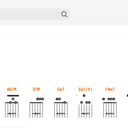
Bb7M
D7M
Em7
Em7(9)
F#m7
5