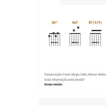
Abº
Am7
B7(4/9)
Composição
:
Paulo Sérgio Valle, Nelson Motta
Essa informação está errada?
Enviar revisão