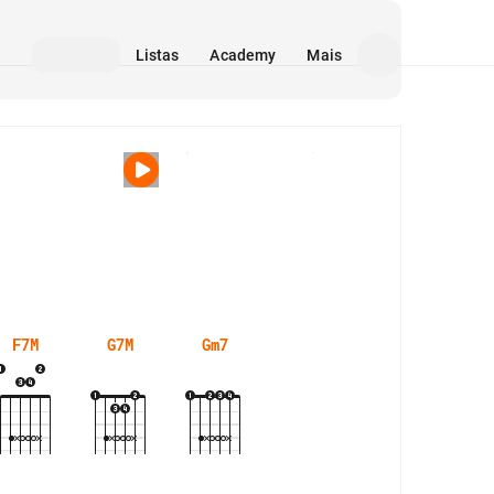
Listas
Academy
Mais
Mídia
F7M
G7M
Gm7