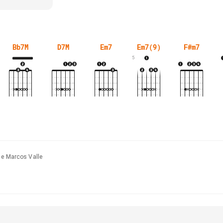
Bb7M
D7M
Em7
Em7(9)
F#m7
5
 e Marcos Valle