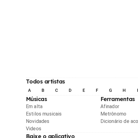
Todos artistas
A
B
C
D
E
F
G
H
Músicas
Ferramentas
Em alta
Afinador
Estilos musicais
Metrônomo
Novidades
Dicionário de ac
Videos
Baixe o aplicativo