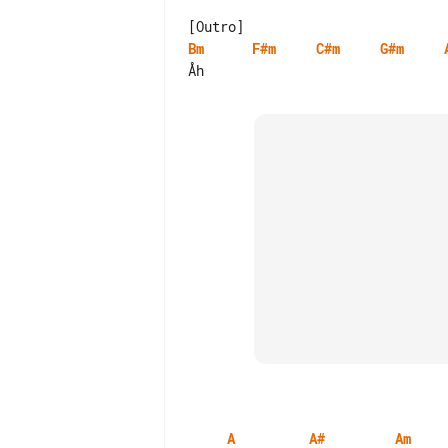
Bm
F#m
C#m
G#m
A
A#
Am