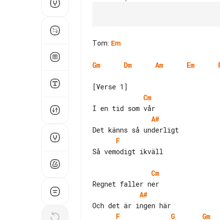
Tom
:
Em
Gm
Dm
Am
Em
Cm
A#
F
Så vemodigt ikväll

Cm
A#
F
G
Gm