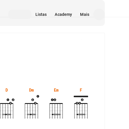
Listas
Academy
Mais
Mídia
D
Dm
Em
F
F#m