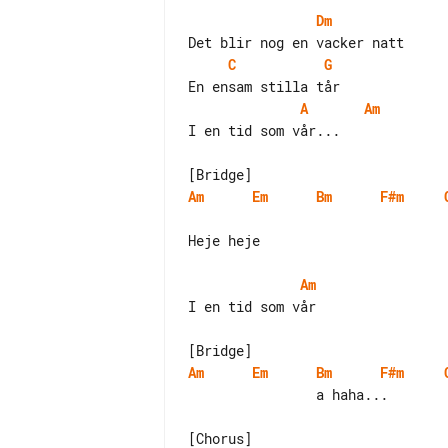
Dm
C
G
A
Am
I en tid som vår...

Am
Em
Bm
F#m
Heje heje

Am
I en tid som vår

Am
Em
Bm
F#m
                a haha...
