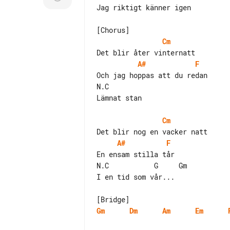
Jag riktigt känner igen

Cm
A#
F
Och jag hoppas att du redan

N.C

Lämnat stan

Cm
A#
F
En ensam stilla tår

N.C           G     Gm

I en tid som vår...

Gm
Dm
Am
Em