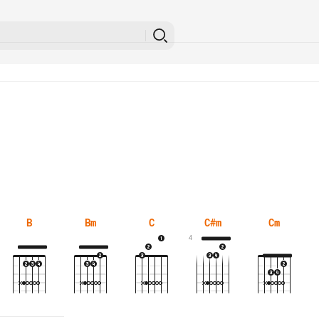
B
Bm
C
C#m
Cm
4