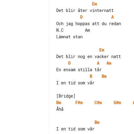
Em
D
A
Och jag hoppas att du redan

N.C         Am

Lämnat stan

Em
D
A
Am
B
Bm
I en tid som vår

Bm
F#m
C#m
G#m
Åhå

Bm
I en tid som vår
