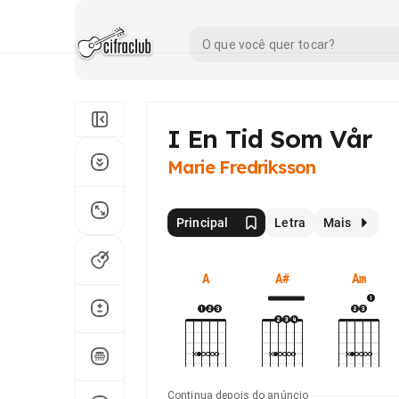
I En Tid Som Vår
Marie Fredriksson
Principal
Letra
Mais
A
A#
Am
Continua depois do anúncio