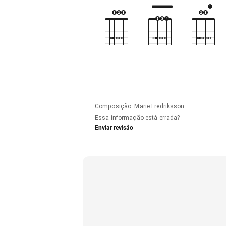
Composição
:
Marie Fredriksson
Essa informação está errada?
Enviar revisão