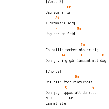
Cm
A#
F
Gm
Jag ber om frid

Cm
A#
F
G
Och gryning går lånsamt mot dag

Dm
C
G
Och jag hoppas att du redan

N.C.        Gm

Lämnat stan
