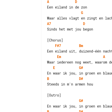
A
D
G
A7
D
Sinds het met jou begon

F#7
Bm
Em
A
E
G#
B
D#
Steeds in m'n armen hou

G#
B
D#