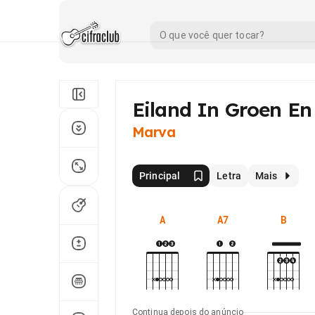
Eiland In Groen En
Marva
Principal
Letra
Mais
A
A7
B
Continua depois do anúncio