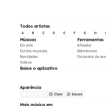
Todos artistas
A
B
C
D
E
F
G
H
Músicas
Ferramentas
Em alta
Afinador
Estilos musicais
Metrônomo
Novidades
Dicionário de ac
Videos
Baixe o aplicativo
Aparência
Automático
Claro
Escuro
Mais música em