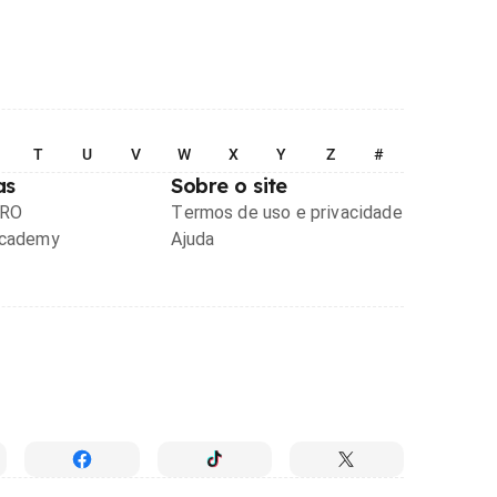
T
U
V
W
X
Y
Z
#
as
Sobre o site
PRO
Termos de uso e privacidade
Academy
Ajuda