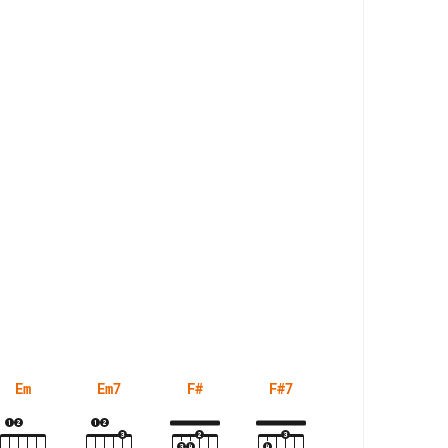
Em
Em7
F#
F#7
G