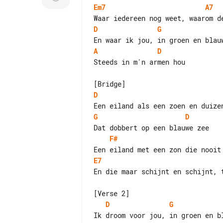
Em7
A7
D
G
A
D
Steeds in m'n armen hou

D
G
D
F#
E7
En die maar schijnt en schijnt, t
D
G