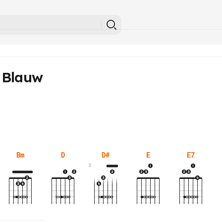
 Blauw
Bm
D
D#
E
E7
3