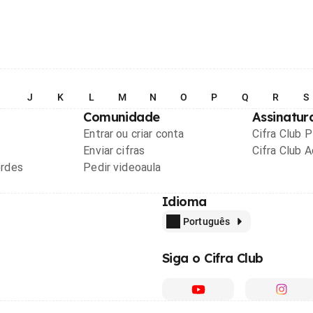
I
J
K
L
M
N
O
P
Q
R
S
Comunidade
Assinatur
Entrar ou criar conta
Cifra Club 
Enviar cifras
Cifra Club 
ordes
Pedir videoaula
Idioma
Português
Siga o Cifra Club