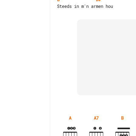
A
A7
B