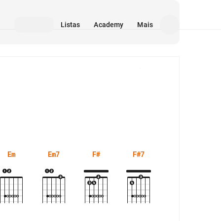
Listas
Academy
Mais
Mídia
Em
Em7
F#
F#7
G