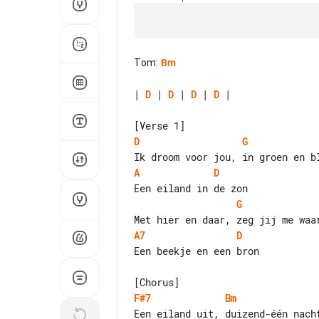
Tom
:
Bm
| 
D
 | 
D
 | 
D
 | 
D
 |

D
G
A
D
G
A7
D
Een beekje en een bron

F#7
Bm