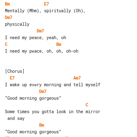
Bm
E7
Dm7
Dm7
C
Bm
I need my pеace, oh, oh, oh-oh

E7
Am7
Dm7
C
Some times you gotta look in the mirror

Bm