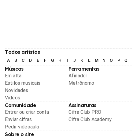
Todos artistas
A
B
C
D
E
F
G
H
I
J
K
L
M
N
O
P
Q
R
Músicas
Ferramentas
Em alta
Afinador
Estilos musicais
Metrônomo
Novidades
Videos
Comunidade
Assinaturas
Entrar ou criar conta
Cifra Club PRO
Enviar cifras
Cifra Club Academy
Pedir videoaula
Sobre o site