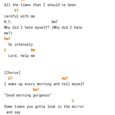
E7
careful with me

N.C.                   Am7

Why did I hate myself? (Why did I hate 

Dm7
C
Bm
  Lord, help me

E7
Am7
Dm7
C
Some times you gotta look in the mirror
