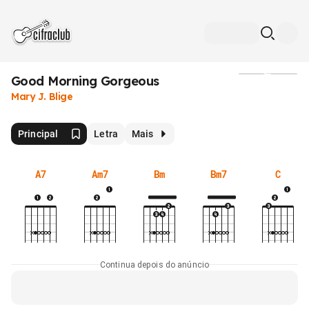
Good Morning Gorgeous
Mídia
Mary J. Blige
Principal
Letra
Mais
A7
Am7
Bm
Bm7
C
Continua depois do anúncio