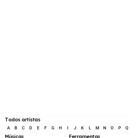
Todos artistas
A
B
C
D
E
F
G
H
I
J
K
L
M
N
O
P
Q
R
Músicas
Ferramentas