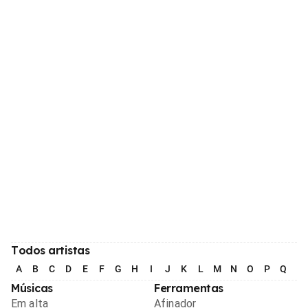
Todos artistas
A
B
C
D
E
F
G
H
I
J
K
L
M
N
O
P
Q
R
Músicas
Ferramentas
Em alta
Afinador