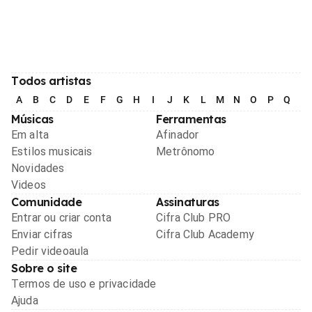
Todos artistas
A
B
C
D
E
F
G
H
I
J
K
L
M
N
O
P
Q
R
Músicas
Ferramentas
Em alta
Afinador
Estilos musicais
Metrônomo
Novidades
Videos
Comunidade
Assinaturas
Entrar ou criar conta
Cifra Club PRO
Enviar cifras
Cifra Club Academy
Pedir videoaula
Sobre o site
Termos de uso e privacidade
Ajuda