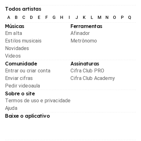
Todos artistas
A
B
C
D
E
F
G
H
I
J
K
L
M
N
O
P
Q
R
Músicas
Ferramentas
Em alta
Afinador
Estilos musicais
Metrônomo
Novidades
Videos
Comunidade
Assinaturas
Entrar ou criar conta
Cifra Club PRO
Enviar cifras
Cifra Club Academy
Pedir videoaula
Sobre o site
Termos de uso e privacidade
Ajuda
Baixe o aplicativo