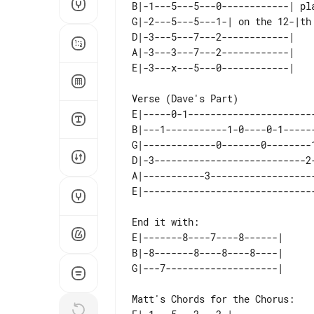
B|-1---5---5---0------------| pl
G|-2---5---5---1-| on the 12-|th
D|-3---5---7---2------------|   
A|-3---3---7---2------------|   
E|-----0-1----------------------
B|---1-----------1-0----0-1-----
G|-------------0-------0--------
D|-3---------------------------2
A|-----------3------------------
E|-------8----7----8------| 

B|-8-------8----8----8----| 
