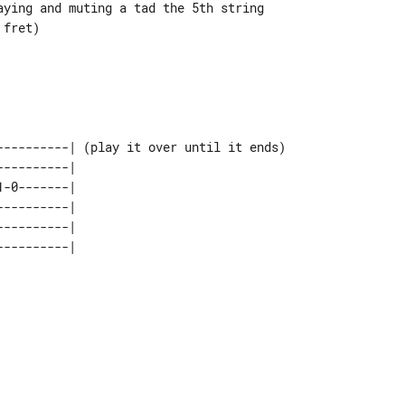
aying and muting a tad the 5th string 

 fret)                                

                                      

                                      

----------| (play it over until it ends) 

----------|                              

1-0-------|                              

----------|                              

----------|                              
