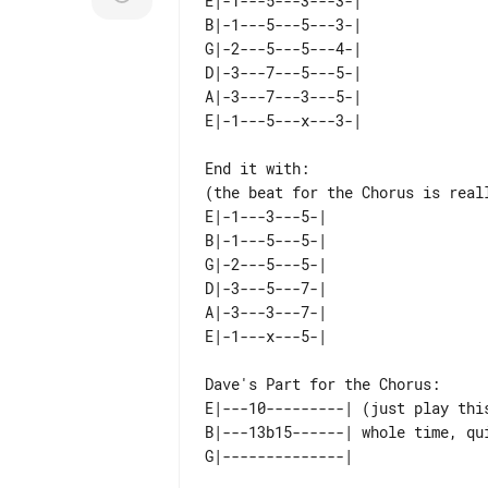
E|-1---5---3---3-| 

B|-1---5---5---3-| 

G|-2---5---5---4-| 

D|-3---7---5---5-| 

A|-3---7---3---5-| 

End it with:

E|-1---3---5-| 

B|-1---5---5-| 

G|-2---5---5-| 

D|-3---5---7-| 

A|-3---3---7-| 

E|---10---------| (just play thi
B|---13b15------| whole time, qu