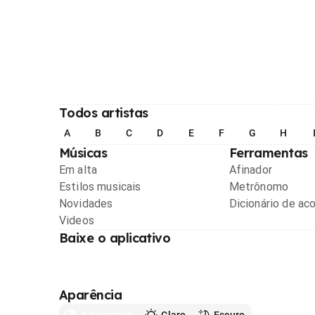
Todos artistas
A
B
C
D
E
F
G
H
Músicas
Ferramentas
Em alta
Afinador
Estilos musicais
Metrônomo
Novidades
Dicionário de ac
Videos
Baixe o aplicativo
Aparência