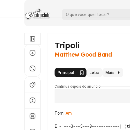
Tripoli
Matthew Good Band
Principal
Letra
Mais
Continua depois do anúncio
Tom
:
Am
E|-1---3---5---0------------| (t