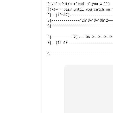
Dave's Outro (lead if you will)

E|--(10h12)~--------------------
B|--------------12h13-13-13h12--
E|----------12)~--10h12-12-12-12