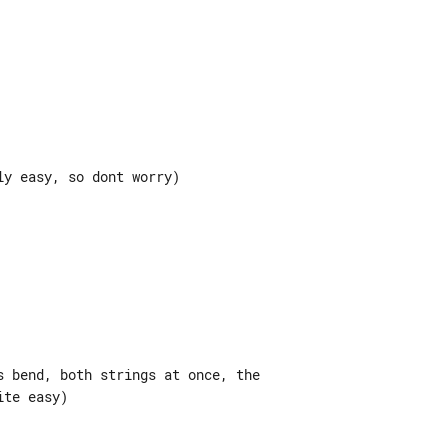
s bend, both strings at once, the 

ite easy)                         
