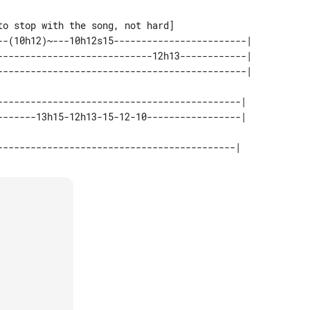
--(10h12)~---10h12s15------------------------| 

----------------------------12h13------------| 

--------------------------------------------| 
