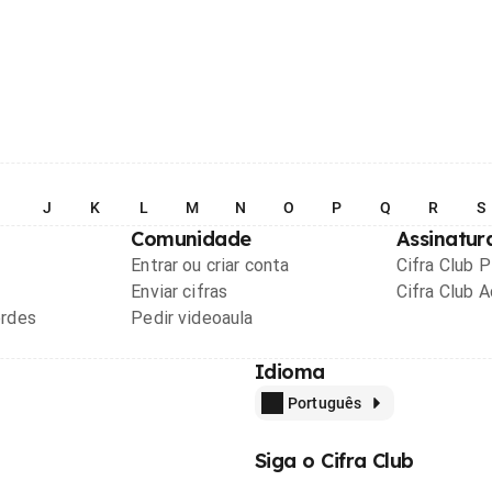
I
J
K
L
M
N
O
P
Q
R
S
Comunidade
Assinatur
Entrar ou criar conta
Cifra Club 
Enviar cifras
Cifra Club 
ordes
Pedir videoaula
Idioma
Português
Siga o Cifra Club