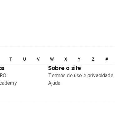
T
U
V
W
X
Y
Z
#
as
Sobre o site
PRO
Termos de uso e privacidade
Academy
Ajuda