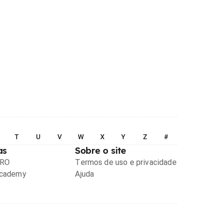
T
U
V
W
X
Y
Z
#
as
Sobre o site
PRO
Termos de uso e privacidade
Academy
Ajuda