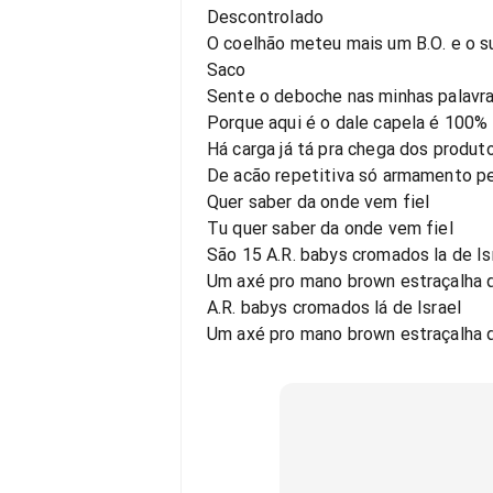
Descontrolado
O coelhão meteu mais um B.O. e o su
Saco
Sente o deboche nas minhas palavras
Porque aqui é o dale capela é 100% 
Há carga já tá pra chega dos produ
De acão repetitiva só armamento p
Quer saber da onde vem fiel
Tu quer saber da onde vem fiel
São 15 A.R. babys cromados la de Is
Um axé pro mano brown estraçalha 
A.R. babys cromados lá de Israel
Um axé pro mano brown estraçalha 