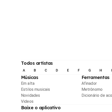
Todos artistas
A
B
C
D
E
F
G
H
Músicas
Ferramentas
Em alta
Afinador
Estilos musicais
Metrônomo
Novidades
Dicionário de ac
Videos
Baixe o aplicativo