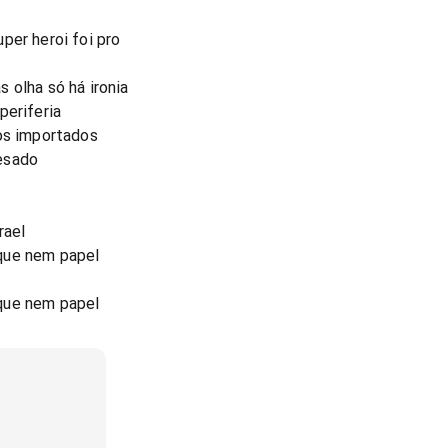
per heroi foi pro
 olha só há ironia
periferia
tos importados
esado
rael
que nem papel
que nem papel