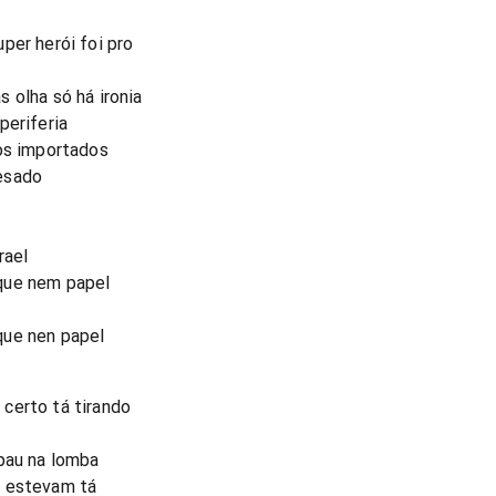
per herói foi pro
 olha só há ironia
periferia
tos importados
esado
rael
que nem papel
que nen papel
certo tá tirando
 pau na lomba
o estevam tá