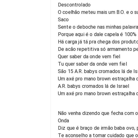
Descontrolado
O coelhão meteu mais um B.O. e o su
Saco
Sente o deboche nas minhas palavras
Porque aqui é o dale capela é 100% 
Há carga já tá pra chega dos produ
De acão repetitiva só armamento p
Quer saber da onde vem fiel
Tu quer saber da onde vem fiel
São 15 A.R. babys cromados lá de Is
Um axé pro mano brown estraçalha 
A.R. babys cromados lá de Israel
Um axé pro mano brown estraçalha 
Não venha dizendo que fecha com o 
Onda
Diz que é braço de irmão baba ovo,
Te aconselho a tomar cuidado que 