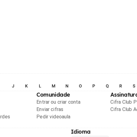
I
J
K
L
M
N
O
P
Q
R
S
Comunidade
Assinatur
Entrar ou criar conta
Cifra Club 
Enviar cifras
Cifra Club 
ordes
Pedir videoaula
Idioma