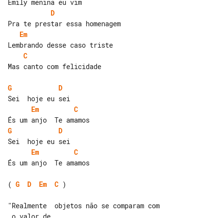
D
Em
C
Mas canto com felicidade

G
D
Em
C
G
D
Em
C
És um anjo  Te amamos

( 
G
D
Em
C
 )

"Realmente  objetos não se comparam com

 o valor de
