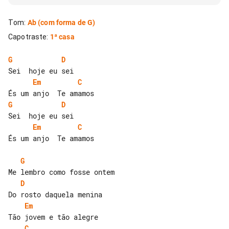
Tom
:
Ab
(com forma de G)
Capotraste
:
1ª casa
G
D
Em
C
G
D
Em
C
És um anjo  Te amamos

G
D
Em
C