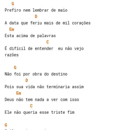
G
D
Em
C
É difícil de entender  eu não vejo 

razões

G
D
Em
C
Ele não queria esse triste fim

G