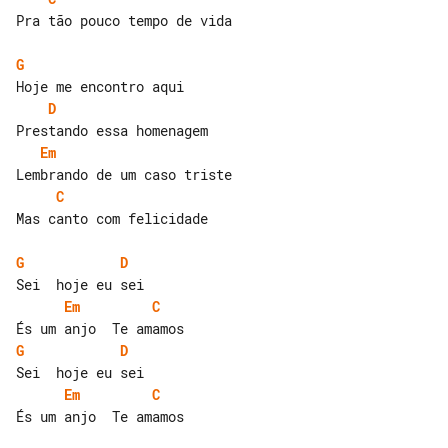
Pra tão pouco tempo de vida

G
D
Em
C
Mas canto com felicidade

G
D
Em
C
G
D
Em
C
És um anjo  Te amamos
