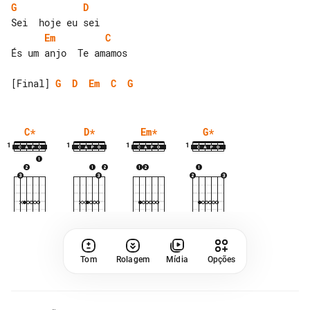
G
D
Em
C
És um anjo  Te amamos

[Final] 
G
D
Em
C
G
C
*
D
*
Em
*
G
*
1
1
1
1
Tom
Rolagem
Mídia
Opções