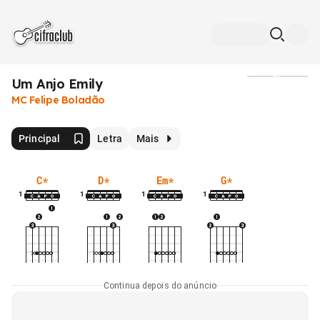
Um Anjo Emily
Mídia
MC Felipe Boladão
Principal
Letra
Mais
C
*
D
*
Em
*
G
*
1
1
1
1
Continua depois do anúncio