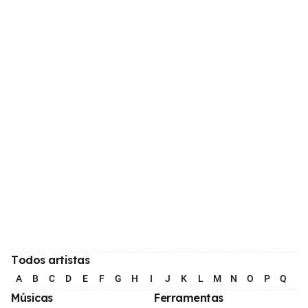
Todos artistas
A
B
C
D
E
F
G
H
I
J
K
L
M
N
O
P
Q
R
Músicas
Ferramentas