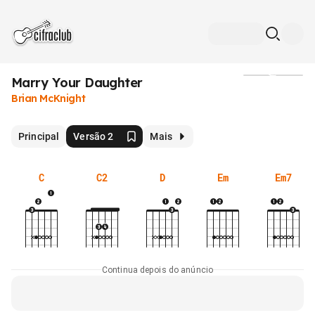
Marry Your Daughter
Mídia
Brian McKnight
Principal
Versão 2
Mais
C
C2
D
Em
Em7
Continua depois do anúncio