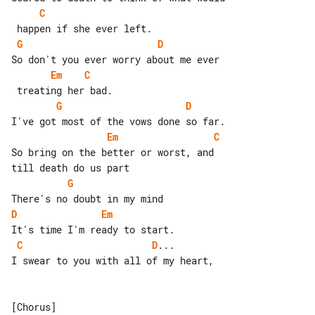
C
G
D
Em
C
G
D
Em
C
So bring on the better or worst, and 

G
D
Em
C
D
...

I swear to you with all of my heart,

[Chorus]
