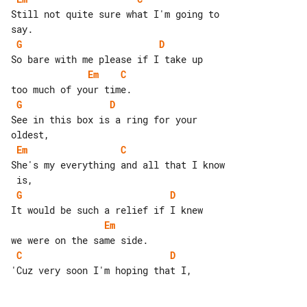
Still not quite sure what I'm going to 

G
D
Em
C
G
D
See in this box is a ring for your 

Em
C
She's my everything and all that I know

G
D
Em
C
D
'Cuz very soon I'm hoping that I,
