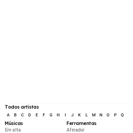
Todos artistas
A
B
C
D
E
F
G
H
I
J
K
L
M
N
O
P
Q
R
Músicas
Ferramentas
Em alta
Afinador