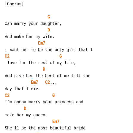
[Chorus]

G
D
Em7
C2
G
D
Em7
C2
...

C2
G
D
Em7