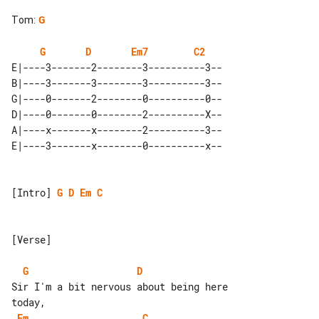
Tom
:
G
G
D
Em7
C2
E|----3-------2--------3----------3--

B|----3-------3--------3----------3--

G|----0-------2--------0----------0--

D|----0-------0--------2----------X--

A|----x-------x--------2----------3--

[Intro] 
G
D
Em
C
[Verse]

G
D
Sir I'm a bit nervous about being here 

Em
C