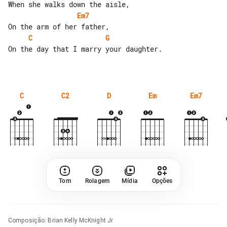
Em7
C
G
On the day that I marry your daughter.

C
C2
D
Em
Em7
Tom
Rolagem
Mídia
Opções
Composição
:
Brian Kelly McKnight Jr