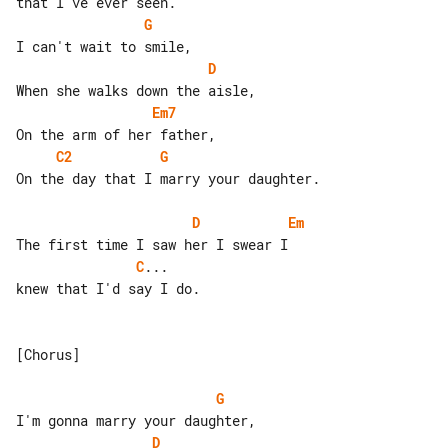
G
D
Em7
C2
G
On the day that I marry your daughter.

D
Em
C
...

knew that I'd say I do.

[Chorus]

G
D