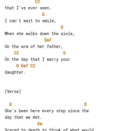
C2
G
D
Em7
C2
G
D
Em7
C2
daughter.

[Verse]

G
D
She's been here every step since the 

Em